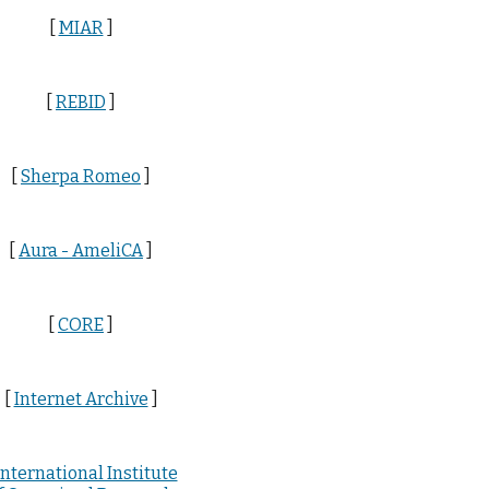
[
MIAR
]
[
REBID
]
[
Sherpa Romeo
]
[
Aura - AmeliCA
]
[
CORE
]
[
Internet Archive
]
International Institute