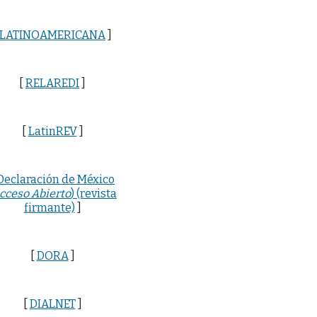
LATINOAMERICANA
]
[
RELAREDI
]
[
LatinREV
]
Declaración de México
cceso Abierto
) (revista
firmante)
]
[
DORA
]
[
DIALNET
]