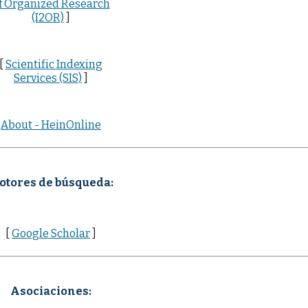
f Organized Research
(I2OR)
]
[
Scientific Indexing
Services (SIS)
]
About - HeinOnline
otores de búsqueda:
[
Google Scholar
]
Asociaciones: