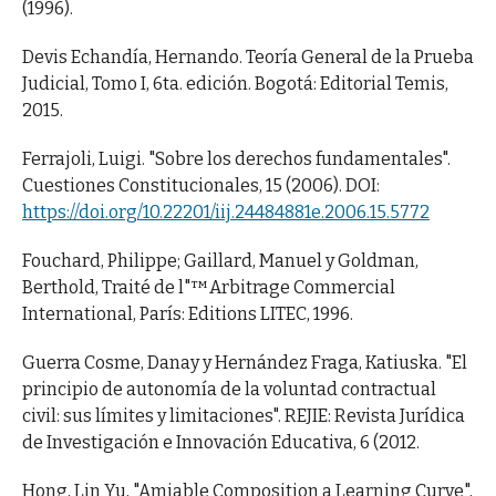
(1996).
Devis Echandía, Hernando. Teoría General de la Prueba
Judicial, Tomo I, 6ta. edición. Bogotá: Editorial Temis,
2015.
Ferrajoli, Luigi. "Sobre los derechos fundamentales".
Cuestiones Constitucionales, 15 (2006). DOI:
https://doi.org/10.22201/iij.24484881e.2006.15.5772
Fouchard, Philippe; Gaillard, Manuel y Goldman,
Berthold, Traité de l"™Arbitrage Commercial
International, París: Editions LITEC, 1996.
Guerra Cosme, Danay y Hernández Fraga, Katiuska. "El
principio de autonomía de la voluntad contractual
civil: sus límites y limitaciones". REJIE: Revista Jurídica
de Investigación e Innovación Educativa, 6 (2012.
Hong, Lin Yu, "Amiable Composition a Learning Curve",