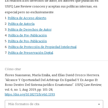
En relación a los derechos de autor, los autores que publican en
USFQ Law Review conocen y aceptan sus políticas internas, en
especial pero no exclusivamente:
1.
Política de Acceso Abierto
.
2.
Política de Autoría
.
3.
Política de Derechos de Autor
.
4.
Política de Pre-Publicación
.
5.
Política de Pos-Publicación
.
6.
Política de Protección de Propiedad Intelectual
.
7.
Política de Preservación Digital
.
Cómo citar
Flores Suasnavas, María Emilia, and Elías David Orozco Herrera.
“Alcance Y Oportunidad Del Arbitraje En Equidad Y Ex Aequo Et
Bono Dentro Del Sistema jurídico Ecuatoriano”.
USFQ Law Review
,
vol. 6, no. 1, Aug. 2019, pp. 101-28,
https://doi.org/10.18272/lr.v6i1.1393
.
Más formatos de cita