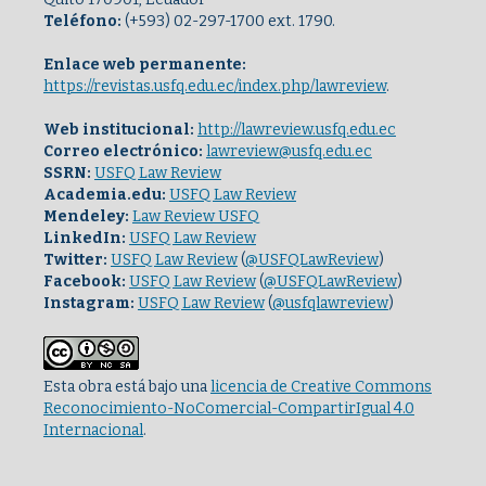
Teléfono:
(+593) 02-297-1700 ext. 1790.
Enlace web permanente:
https://revistas.usfq.edu.ec/index.php/lawreview
.
Web institucional:
http://lawreview.usfq.edu.ec
Correo electrónico:
lawreview@usfq.edu.ec
SSRN:
USFQ Law Review
Academia.edu:
USFQ Law Review
Mendeley:
Law Review USFQ
LinkedIn:
USFQ Law Review
Twitter:
USFQ Law Review
(
@USFQLawReview
)
Facebook:
USFQ Law Review
(
@USFQLawReview
)
Instagram:
USFQ Law Review
(
@usfqlawreview
)
Esta obra está bajo una
licencia de Creative Commons
Reconocimiento-NoComercial-CompartirIgual 4.0
Internacional
.