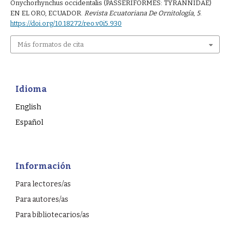
Onychorhynchus occidentalis (PASSERIFORMES: TYRANNIDAE)
EN EL ORO, ECUADOR.
Revista Ecuatoriana De Ornitología
,
5
.
https://doi.org/10.18272/reo.v0i5.930
Más formatos de cita
Idioma
English
Español
Información
Para lectores/as
Para autores/as
Para bibliotecarios/as