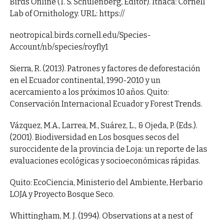
Birds Online (T. S. Schulenberg, Editor). Ithaca: Cornell
Lab of Ornithology. URL: https://
neotropical.birds.cornell.edu/Species-
Account/nb/species/royfly1
Sierra, R. (2013). Patrones y factores de deforestación
en el Ecuador continental, 1990-2010 y un
acercamiento a los próximos 10 años. Quito:
Conservación Internacional Ecuador y Forest Trends.
Vázquez, M.A., Larrea, M., Suárez, L., & Ojeda, P. (Eds.).
(2001). Biodiversidad en Los bosques secos del
suroccidente de la provincia de Loja: un reporte de las
evaluaciones ecológicas y socioeconómicas rápidas.
Quito: EcoCiencia, Ministerio del Ambiente, Herbario
LOJA y Proyecto Bosque Seco.
Whittingham, M. J. (1994). Observations at a nest of