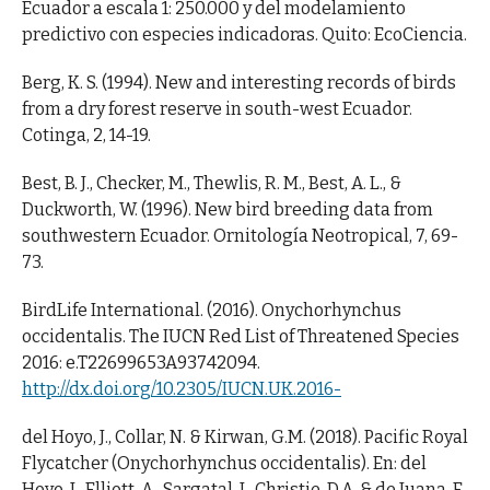
Ecuador a escala 1: 250.000 y del modelamiento
predictivo con especies indicadoras. Quito: EcoCiencia.
Berg, K. S. (1994). New and interesting records of birds
from a dry forest reserve in south-west Ecuador.
Cotinga, 2, 14-19.
Best, B. J., Checker, M., Thewlis, R. M., Best, A. L., &
Duckworth, W. (1996). New bird breeding data from
southwestern Ecuador. Ornitología Neotropical, 7, 69-
73.
BirdLife International. (2016). Onychorhynchus
occidentalis. The IUCN Red List of Threatened Species
2016: e.T22699653A93742094.
http://dx.doi.org/10.2305/IUCN.UK.2016-
del Hoyo, J., Collar, N. & Kirwan, G.M. (2018). Pacific Royal
Flycatcher (Onychorhynchus occidentalis). En: del
Hoyo, J., Elliott, A., Sargatal, J., Christie, D.A. & de Juana, E.