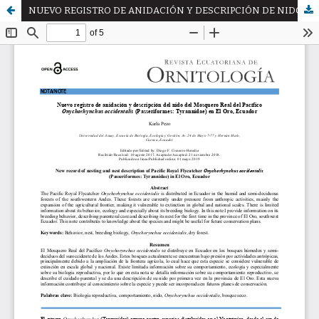
NUEVO REGISTRO DE ANIDACIÓN Y DESCRIPCIÓN DE NIDO DEL MOSQUERO REAL DEL PACÍFICO Onychorhynchus occidentalis (PASSERIFORMES: TYRANNIDAE) EN EL ORO, ECUADOR