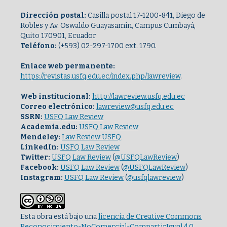
Dirección postal:
Casilla postal 17-1200-841, Diego de
Robles y Av. Oswaldo Guayasamín, Campus Cumbayá,
Quito 170901, Ecuador
Teléfono:
(+593) 02-297-1700 ext. 1790.
Enlace web permanente:
https://revistas.usfq.edu.ec/index.php/lawreview
.
Web institucional:
http://lawreview.usfq.edu.ec
Correo electrónico:
lawreview@usfq.edu.ec
SSRN:
USFQ Law Review
Academia.edu:
USFQ Law Review
Mendeley:
Law Review USFQ
LinkedIn:
USFQ Law Review
Twitter:
USFQ Law Review
(
@USFQLawReview
)
Facebook:
USFQ Law Review
(
@USFQLawReview
)
Instagram:
USFQ Law Review
(
@usfqlawreview
)
Esta obra está bajo una
licencia de Creative Commons
Reconocimiento-NoComercial-CompartirIgual 4.0