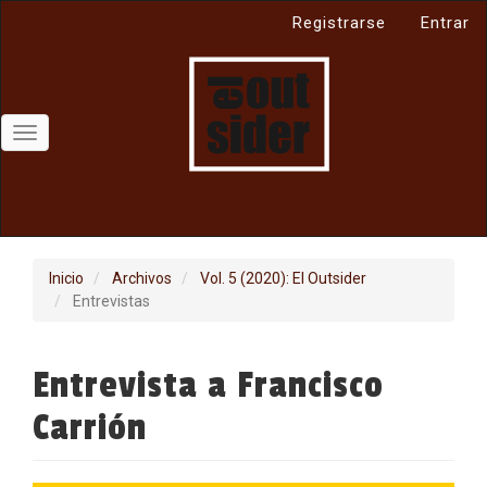
Navegación
Registrarse
Entrar
principal
Contenido
principal
Barra
lateral
Toggle
navigation
Inicio
Archivos
Vol. 5 (2020): El Outsider
Entrevistas
Entrevista a Francisco
Carrión