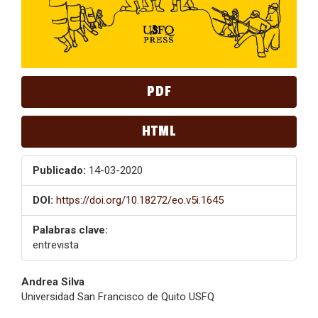
PDF
HTML
Publicado:
14-03-2020
DOI:
https://doi.org/10.18272/eo.v5i.1645
Palabras clave:
entrevista
Contenido
Andrea Silva
Universidad San Francisco de Quito USFQ
principal