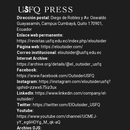
Dirección postal:
Diego de Robles y Av. Oswaldo
Guayasamín, Campus Cumbayá, Quito 170901,
Ecuador
Enlace web permanente:
https://revistas.usfq.edu.ec/index.php/eloutsider
Página web:
https://eloutsider.com/
Correo institucional:
eloutsider@usfq.edu.ec
Internet Archive:
https://archive.org/details/@el_outsider_usfq
Facebook:
https://www.facebook.com/OutsiderUSFQ
Instagram:
https://instagram.com/eloutsiderusfq?
igshid=zzwx675iz3ux
LinkedIn
:
https://www.linkedin.com/company/el-
outsider/
Twitter:
https://twitter.com/ElOutsider_USFQ
Youtube:
https://www.youtube.com/channel/UCMEJ-
yY_eg6HOYg_M_qk-aQ
Archivo OJS: