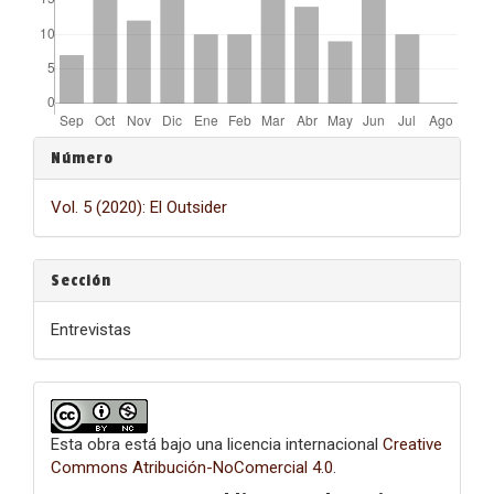
Detalles
Número
del
Vol. 5 (2020): El Outsider
artículo
Sección
Entrevistas
Esta obra está bajo una licencia internacional
Creative
Commons Atribución-NoComercial 4.0
.