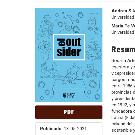
Barra
Conte
Andrea Sil
Universidad
lateral
princi
María Fe V
del
del
Universidad
artículo
artícu
Resu
Rosalía Arte
escritora y
vicepreside
cargos más 
entre 1986 
provincias 
y presidenta
en 1992, y 
fundadora d
PDF
Latina (Fid
calidad del
Publicado:
13-05-2021
sostenible y