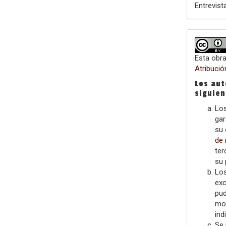
Entrevist
Esta obra
Atribuci
Los aut
siguie
Los
gar
su 
de
ter
su 
Los
exc
pud
mon
ind
Se 