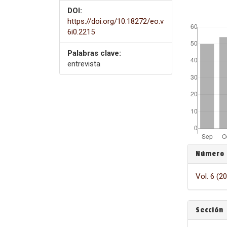
DOI:
##plugins
https://doi.org/10.18272/eo.v
6i0.2215
Palabras clave:
entrevista
Detall
Número
del
Vol. 6 (2
artícu
Sección