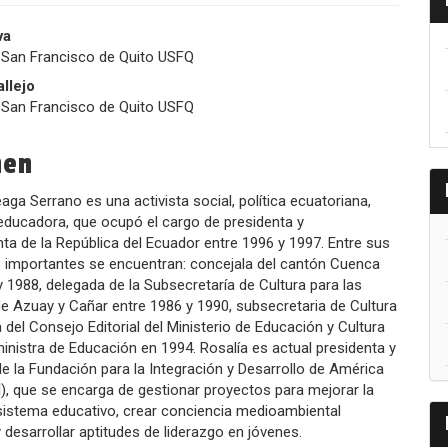
nido
va
 San Francisco de Quito USFQ
pal
allejo
 San Francisco de Quito USFQ
lo
men
aga Serrano es una activista social, política ecuatoriana,
 educadora, que ocupó el cargo de presidenta y
nta de la República del Ecuador entre 1996 y 1997. Entre sus
importantes se encuentran: concejala del cantón Cuenca
y 1988, delegada de la Subsecretaría de Cultura para las
de Azuay y Cañar entre 1986 y 1990, subsecretaria de Cultura
 del Consejo Editorial del Ministerio de Educación y Cultura
ministra de Educación en 1994. Rosalía es actual presidenta y
e la Fundación para la Integración y Desarrollo de América
al), que se encarga de gestionar proyectos para mejorar la
 sistema educativo, crear conciencia medioambiental
 desarrollar aptitudes de liderazgo en jóvenes.