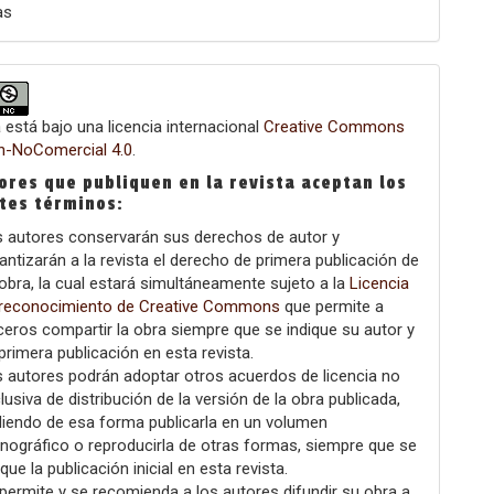
as
 está bajo una licencia internacional
Creative Commons
ón-NoComercial 4.0
.
ores que publiquen en la revista aceptan los
ntes términos:
 autores conservarán sus derechos de autor y
antizarán a la revista el derecho de primera publicación de
obra, la cual estará simultáneamente sujeto a la
Licencia
 reconocimiento de Creative Commons
que permite a
ceros compartir la obra siempre que se indique su autor y
primera publicación en esta revista.
 autores podrán adoptar otros acuerdos de licencia no
lusiva de distribución de la versión de la obra publicada,
iendo de esa forma publicarla en un volumen
ográfico o reproducirla de otras formas, siempre que se
ique la publicación inicial en esta revista.
permite y se recomienda a los autores difundir su obra a