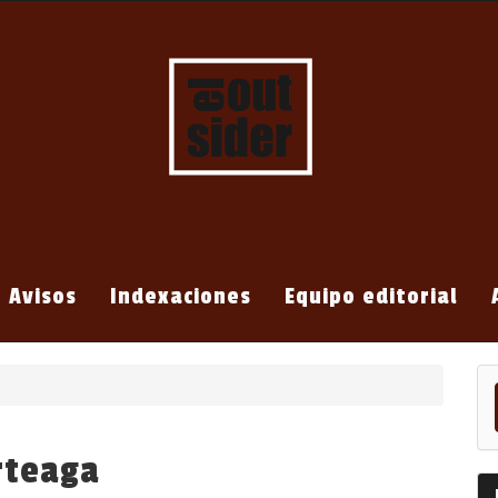
Avisos
Indexaciones
Equipo editorial
En
un
ar
rteaga