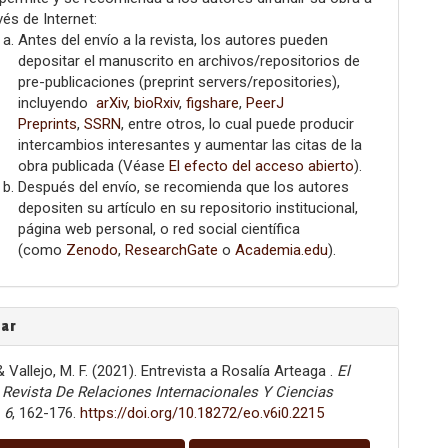
vés de Internet:
Antes del envío a la revista, los autores pueden
depositar el manuscrito en archivos/repositorios de
pre-publicaciones (preprint servers/repositories),
incluyendo
arXiv
,
bioRxiv
,
figshare
,
PeerJ
Preprints
,
SSRN
, entre otros, lo cual puede producir
intercambios interesantes y aumentar las citas de la
obra publicada (Véase
El efecto del acceso abierto
).
Después del envío, se recomienda que los autores
depositen su artículo en su repositorio institucional,
página web personal, o red social científica
(como
Zenodo
,
ResearchGate
o
Academia.edu
).
tar
 & Vallejo, M. F. (2021). Entrevista a Rosalía Arteaga .
El
 Revista De Relaciones Internacionales Y Ciencias
,
6
, 162-176.
https://doi.org/10.18272/eo.v6i0.2215