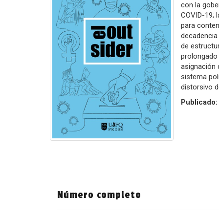
con la gober
COVID-19; l
para contene
decadencia 
de estructur
prolongado 
asignación 
sistema pol
distorsivo 
Publicado
Número completo