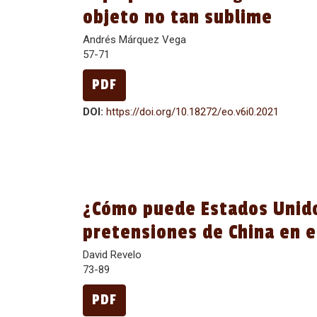
objeto no tan sublime
Andrés Márquez Vega
57-71
PDF
DOI:
https://doi.org/10.18272/eo.v6i0.2021
¿Cómo puede Estados Unido
pretensiones de China en e
David Revelo
73-89
PDF