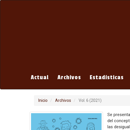
Navegación
principal
Contenido
principal
Barra
lateral
Actual
Archivos
Estadísticas
Inicio
Archivos
Vol. 6 (2021)
Se presenta
del concept
las desigua