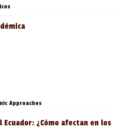
icos
adémica
mic Approaches
l Ecuador: ¿Cómo afectan en los