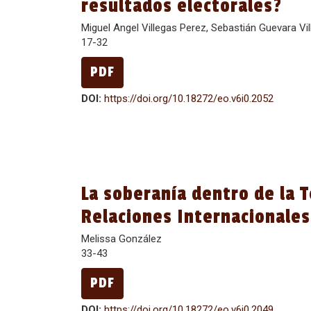
resultados electorales?
Miguel Angel Villegas Perez, Sebastián Guevara Vil
17-32
PDF
DOI:
https://doi.org/10.18272/eo.v6i0.2052
La soberanía dentro de la T
Relaciones Internacionales
Melissa González
33-43
PDF
DOI:
https://doi.org/10.18272/eo.v6i0.2049