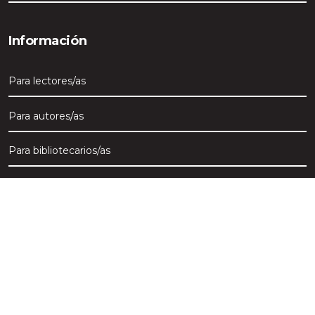
Información
Para lectores/as
Para autores/as
Para bibliotecarios/as
Bitácora Académica es una publicación periódica, anual, a
año cerrado de la Universidad San Francisco de Quito