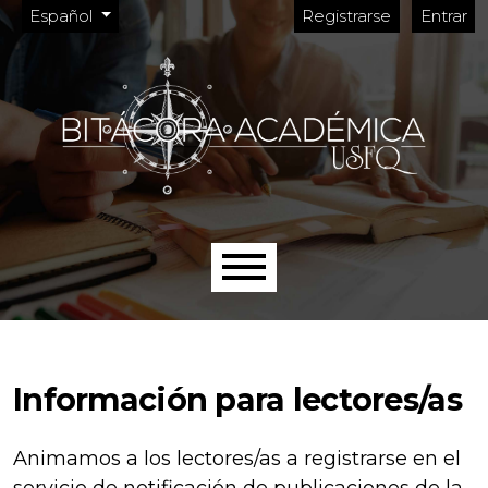
Menú de administración
Ir al menú de navegación principal
Ir al contenido principal
Ir al pie de página del sitio
Cambiar el idioma. El idioma actual es:
Español
Registrarse
Entrar
Menú principal
Información para lectores/as
Animamos a los lectores/as a registrarse en el
servicio de notificación de publicaciones de la