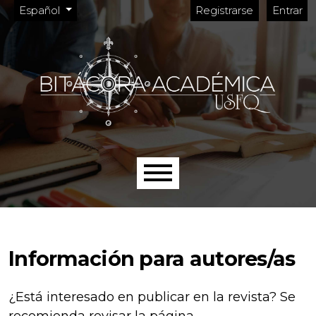
Menú de administración
Ir al menú de navegación principal
Ir al contenido principal
Ir al pie de página del sitio
Cambiar el idioma. El idioma actual es:
Español
Registrarse
Entrar
Menú principal
Información para autores/as
¿Está interesado en publicar en la revista? Se
recomienda revisar la página