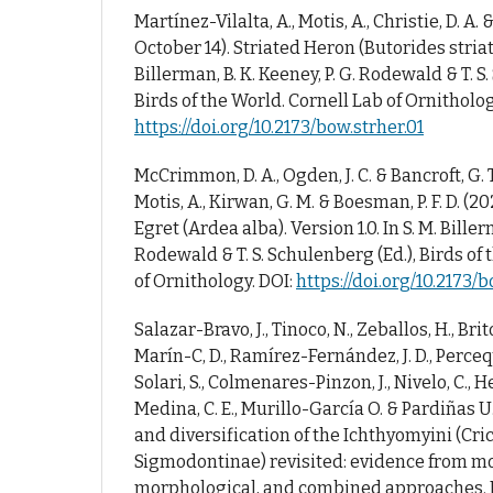
Martínez-Vilalta, A., Motis, A., Christie, D. A.
October 14). Striated Heron (Butorides striata)
Billerman, B. K. Keeney, P. G. Rodewald & T. S
Birds of the World. Cornell Lab of Ornitholog
https://doi.org/10.2173/bow.strher.01
McCrimmon, D. A., Ogden, J. C. & Bancroft, G. T
Motis, A., Kirwan, G. M. & Boesman, P. F. D. (2
Egret (Ardea alba). Version 1.0. In S. M. Billerm
Rodewald & T. S. Schulenberg (Ed.), Birds of 
of Ornithology. DOI:
https://doi.org/10.2173/
Salazar-Bravo, J., Tinoco, N., Zeballos, H., Brito
Marín-C, D., Ramírez-Fernández, J. D., Percequillo
Solari, S., Colmenares-Pinzon, J., Nivelo, C., He
Medina, C. E., Murillo-García O. & Pardiñas U. 
and diversification of the Ichthyomyini (Cri
Sigmodontinae) revisited: evidence from mo
morphological, and combined approaches. Pee