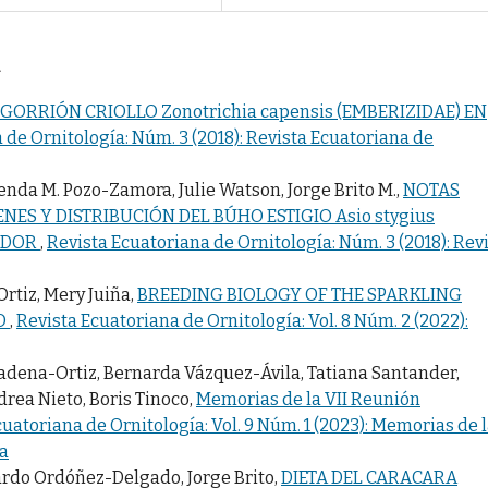
a
GORRIÓN CRIOLLO Zonotrichia capensis (EMBERIZIDAE) EN
 de Ornitología: Núm. 3 (2018): Revista Ecuatoriana de
enda M. Pozo-Zamora, Julie Watson, Jorge Brito M.,
NOTAS
NES Y DISTRIBUCIÓN DEL BÚHO ESTIGIO Asio stygius
UADOR
,
Revista Ecuatoriana de Ornitología: Núm. 3 (2018): Rev
tiz, Mery Juiña,
BREEDING BIOLOGY OF THE SPARKLING
TO
,
Revista Ecuatoriana de Ornitología: Vol. 8 Núm. 2 (2022):
 Cadena-Ortiz, Bernarda Vázquez-Ávila, Tatiana Santander,
drea Nieto, Boris Tinoco,
Memorias de la VII Reunión
uatoriana de Ornitología: Vol. 9 Núm. 1 (2023): Memorias de 
ía
ardo Ordóñez-Delgado, Jorge Brito,
DIETA DEL CARACARA