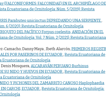
ay (FALCONIFORMES: FALCONIDAE) EN EL ARCHIPIÉLAGO DE
ista Ecuatoriana de Ornitología: Núm. 5 (2019): Revista
RIS Parabuteo unicinctus DEPREDANDO UNA SERPIENTE
,
m. 6 (2020): Revista Ecuatoriana de Ornitología
ERIQUITO DEL PACÍFICO Forpus coelestis, ANIDACIÓN EN EL
iana de Ornitología: Vol. 7 Núm. 2 (2021): Revista Ecuatoriana
ez-Camacho, Danny Maya , Ibeth Alarcón,
PRIMEROS REGIST
IALES POR PASERINOS DE ECUADOR
,
Revista Ecuatoriana de
sta Ecuatoriana de Ornitología
, Denis Mosquera,
ALCARAVÁN PERUANO Burhinus
N DE SU NIDO Y HUEVOS EN ECUADOR
,
Revista Ecuatoriana de
sta Ecuatoriana de Ornitología
NIDO Y PICHONES DEL ZAMARRITO CANOSO Haplophaedia
) EN CARCHI, ECUADOR
,
Revista Ecuatoriana de Ornitología:
 Ornitología