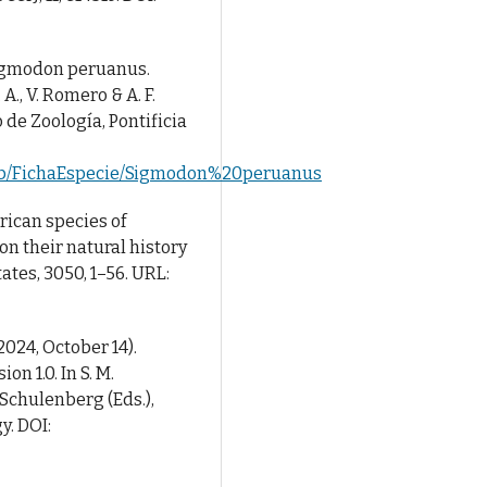
. Sigmodon peruanus.
 A., V. Romero & A. F.
 de Zoología, Pontificia
eb/FichaEspecie/Sigmodon%20peruanus
erican species of
n their natural history
es, 3050, 1–56. URL:
 (2024, October 14).
on 1.0. In S. M.
. Schulenberg (Eds.),
y. DOI: