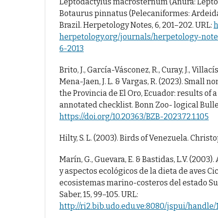
Leptodactylus macrosternum (Anura: Lepto
Botaurus pinnatus (Pelecaniformes: Ardeid
Brazil. Herpetology Notes, 6, 201–202. URL:
h
herpetology.org/journals/herpetology-not
6-2013
Brito, J., García-Vásconez, R., Curay, J., Villací
Mena-Jaen, J. L. & Vargas, R. (2023). Small 
the Provincia de El Oro, Ecuador: results of 
annotated checklist. Bonn Zoo- logical Bulleti
https://doi.org/10.20363/BZB-2023.72.1.105
Hilty, S. L. (2003). Birds of Venezuela. Chris
Marín, G., Guevara, E. & Bastidas, L.V. (200
y aspectos ecológicos de la dieta de aves Ci
ecosistemas marino-costeros del estado Su
Saber, 15, 99–105. URL:
http://ri2.bib.udo.edu.ve:8080/jspui/handl