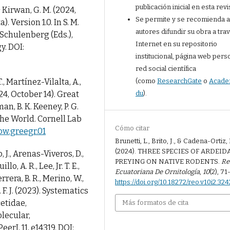
publicación inicial en esta revi
 & Kirwan, G. M. (2024,
Se permite y se recomienda a
. Version 1.0. In S. M.
autores difundir su obra a tra
. Schulenberg (Eds.),
Internet en su repositorio
y. DOI:
institucional, página web perso
red social científica
., Martínez-Vilalta, A.,
(como
ResearchGate
o
Acade
024, October 14). Great
du
).
an, B. K. Keeney, P. G.
the World. Cornell Lab
Cómo citar
bow.greegr.01
Brunetti, L., Brito, J., & Cadena-Ortiz,
(2024). THREE SPECIES OF ARDEID
, J., Arenas-Viveros, D.,
PREYING ON NATIVE RODENTS.
Re
, A. R., Lee, Jr. T. E.,
Ecuatoriana De Ornitología
,
10
(2), 71
rrera, B. R., Merino, W.,
https://doi.org/10.18272/reo.v10i2.324
F. J. (2023). Systematics
cetidae,
Más formatos de cita
lecular,
rJ, 11, e14319. DOI: