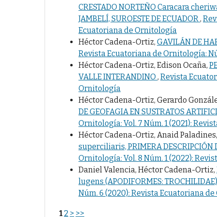
CRESTADO NORTEÑO Caracara cheriw
JAMBELÍ, SUROESTE DE ECUADOR
,
Rev
Ecuatoriana de Ornitología
Héctor Cadena-Ortiz,
GAVILÁN DE HAR
Revista Ecuatoriana de Ornitología: Nú
Héctor Cadena-Ortiz, Edison Ocaña,
P
VALLE INTERANDINO
,
Revista Ecuator
Ornitología
Héctor Cadena-Ortiz, Gerardo Gonzál
DE GEOFAGIA EN SUSTRATOS ARTIFIC
Ornitología: Vol. 7 Núm. 1 (2021): Revi
Héctor Cadena-Ortiz, Anaid Paladines
superciliaris, PRIMERA DESCRIPCIÓ
Ornitología: Vol. 8 Núm. 1 (2022): Revi
Daniel Valencia, Héctor Cadena-Ortiz,
lugens (APODIFORMES: TROCHILIDAE
Núm. 6 (2020): Revista Ecuatoriana de
1
2
>
>>