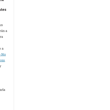
ntes
us
rán a
ra
o a
o No
ons
.
r
arla