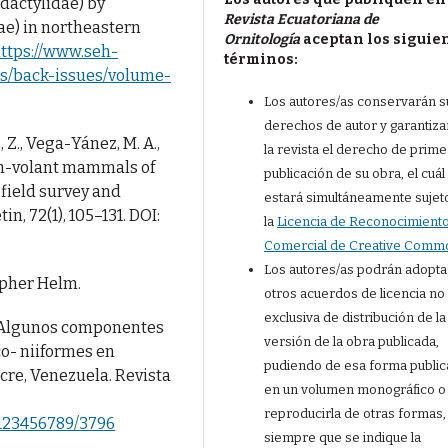
dactylidae) by
Revista Ecuatoriana de
ae) in northeastern
Ornitología
aceptan los siguie
ttps://www.seh-
términos:
es/back-issues/volume-
Los autores/as conservarán s
derechos de autor y garantiza
s, Z., Vega-Yánez, M. A.,
la revista el derecho de prime
non-volant mammals of
publicación de su obra, el cuál
a field survey and
estará simultáneamente sujet
n, 72(1), 105–131. DOI:
la
Licencia de Reconocimient
Comercial de Creative Comm
Los autores/as podrán adopta
topher Helm.
otros acuerdos de licencia no
exclusiva de distribución de la
3). Algunos componentes
versión de la obra publicada,
co- niiformes en
pudiendo de esa forma public
cre, Venezuela. Revista
en un volumen monográfico o
reproducirla de otras formas,
e/123456789/3796
siempre que se indique la