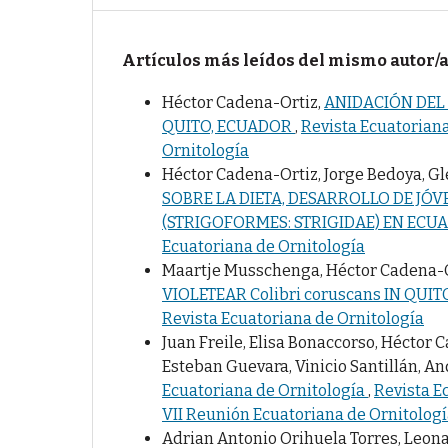
Artículos más leídos del mismo autor/
Héctor Cadena-Ortiz,
ANIDACIÓN DEL 
QUITO, ECUADOR
,
Revista Ecuatoriana
Ornitología
Héctor Cadena-Ortiz, Jorge Bedoya, Gl
SOBRE LA DIETA, DESARROLLO DE JÓVE
(STRIGOFORMES: STRIGIDAE) EN EC
Ecuatoriana de Ornitología
Maartje Musschenga, Héctor Cadena-Or
VIOLETEAR Colibri coruscans IN QUI
Revista Ecuatoriana de Ornitología
Juan Freile, Elisa Bonaccorso, Héctor
Esteban Guevara, Vinicio Santillán, An
Ecuatoriana de Ornitología
,
Revista Ec
VII Reunión Ecuatoriana de Ornitolog
Adrian Antonio Orihuela Torres, Leon