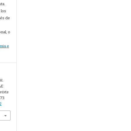
sta.
 los
vés de
nal, o
mia.e
 H.
AE
vista
-73.
2