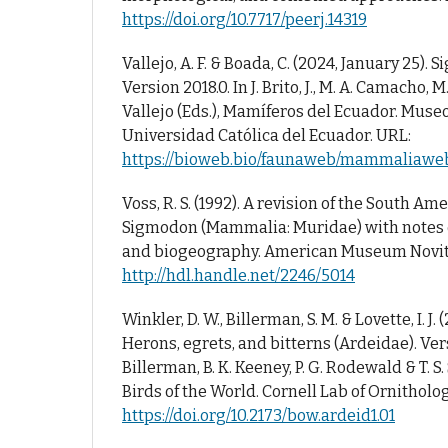
https://doi.org/10.7717/peerj.14319
Vallejo, A. F. & Boada, C. (2024, January 25)
Version 2018.0. In J. Brito, J., M. A. Camacho, M.
Vallejo (Eds.), Mamíferos del Ecuador. Museo
Universidad Católica del Ecuador. URL:
https://bioweb.bio/faunaweb/mammaliaw
Voss, R. S. (1992). A revision of the South Am
Sigmodon (Mammalia: Muridae) with notes o
and biogeography. American Museum Novitat
http://hdl.handle.net/2246/5014
Winkler, D. W., Billerman, S. M. & Lovette, I. J.
Herons, egrets, and bitterns (Ardeidae). Versi
Billerman, B. K. Keeney, P. G. Rodewald & T. S
Birds of the World. Cornell Lab of Ornitholog
https://doi.org/10.2173/bow.ardeid1.01