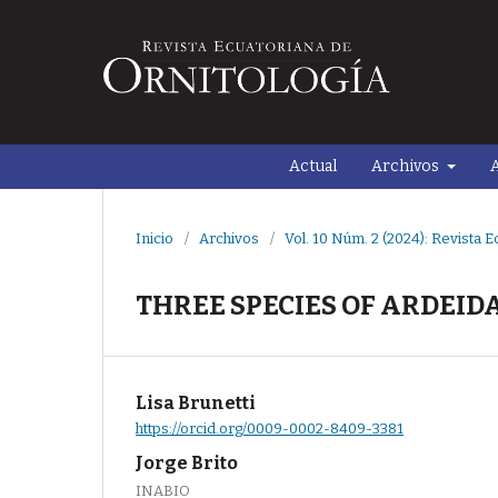
Actual
Archivos
A
Inicio
/
Archivos
/
Vol. 10 Núm. 2 (2024): Revista E
THREE SPECIES OF ARDEID
Lisa Brunetti
https://orcid.org/0009-0002-8409-3381
Jorge Brito
INABIO