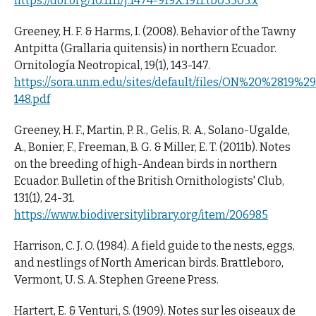
https://doi.org/10.1111/j.1474-919X.1911.tb03303.x
Greeney, H. F. & Harms, I. (2008). Behavior of the Tawny
Antpitta (Grallaria quitensis) in northern Ecuador.
Ornitología Neotropical, 19(1), 143-147.
https://sora.unm.edu/sites/default/files/ON%20%2819%2
148.pdf
Greeney, H. F., Martin, P. R., Gelis, R. A., Solano-Ugalde,
A., Bonier, F., Freeman, B. G. & Miller, E. T. (2011b). Notes
on the breeding of high-Andean birds in northern
Ecuador. Bulletin of the British Ornithologists' Club,
131(1), 24-31.
https://www.biodiversitylibrary.org/item/206985
Harrison, C. J. O. (1984). A field guide to the nests, eggs,
and nestlings of North American birds. Brattleboro,
Vermont, U. S. A. Stephen Greene Press.
Hartert, E. & Venturi, S. (1909). Notes sur les oiseaux de