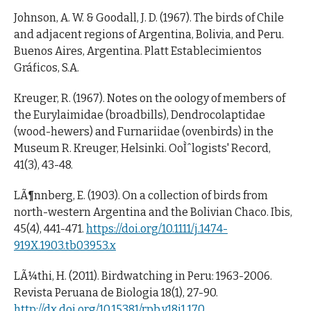
Johnson, A. W. & Goodall, J. D. (1967). The birds of Chile
and adjacent regions of Argentina, Bolivia, and Peru.
Buenos Aires, Argentina. Platt Establecimientos
Gráficos, S.A.
Kreuger, R. (1967). Notes on the oology of members of
the Eurylaimidae (broadbills), Dendrocolaptidae
(wood-hewers) and Furnariidae (ovenbirds) in the
Museum R. Kreuger, Helsinki. OoÌˆlogists' Record,
41(3), 43-48.
LÃ¶nnberg, E. (1903). On a collection of birds from
north-western Argentina and the Bolivian Chaco. Ibis,
45(4), 441-471.
https://doi.org/10.1111/j.1474-
919X.1903.tb03953.x
LÃ¼thi, H. (2011). Birdwatching in Peru: 1963-2006.
Revista Peruana de Biologia 18(1), 27-90.
http://dx.doi.org/10.15381/rpb.v18i1.170