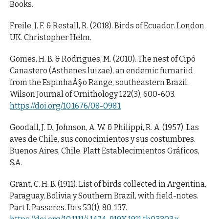
Books.
Freile, J. F. & Restall, R. (2018). Birds of Ecuador. London,
UK. Christopher Helm.
Gomes, H. B. & Rodrigues, M. (2010). The nest of Cipó
Canastero (Asthenes luizae), an endemic furnariid
from the EspinhaÃ§o Range, southeastern Brazil.
Wilson Journal of Ornithology 122(3), 600-603.
https://doi.org/10.1676/08-098.1
Goodall, J. D., Johnson, A. W. & Philippi, R. A. (1957). Las
aves de Chile, sus conocimientos y sus costumbres.
Buenos Aires, Chile. Platt Establecimientos Gráficos,
S.A.
Grant, C. H. B. (1911). List of birds collected in Argentina,
Paraguay, Bolivia y Southern Brazil, with field-notes.
Part I. Passeres. Ibis 53(1), 80-137.