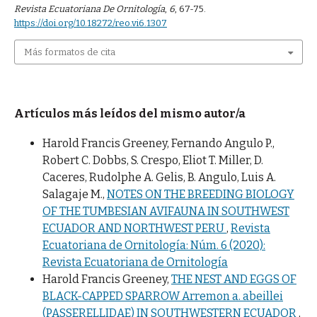
Revista Ecuatoriana De Ornitología
,
6
, 67-75.
https://doi.org/10.18272/reo.vi6.1307
Más formatos de cita
Artículos más leídos del mismo autor/a
Harold Francis Greeney, Fernando Angulo P.,
Robert C. Dobbs, S. Crespo, Eliot T. Miller, D.
Caceres, Rudolphe A. Gelis, B. Angulo, Luis A.
Salagaje M.,
NOTES ON THE BREEDING BIOLOGY
OF THE TUMBESIAN AVIFAUNA IN SOUTHWEST
ECUADOR AND NORTHWEST PERU
,
Revista
Ecuatoriana de Ornitología: Núm. 6 (2020):
Revista Ecuatoriana de Ornitología
Harold Francis Greeney,
THE NEST AND EGGS OF
BLACK-CAPPED SPARROW Arremon a. abeillei
(PASSERELLIDAE) IN SOUTHWESTERN ECUADOR
,