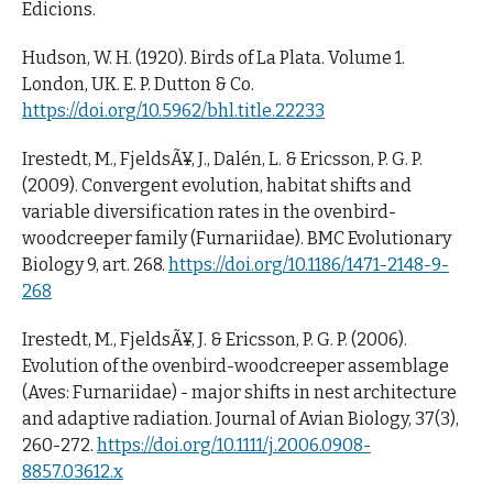
Edicions.
Hudson, W. H. (1920). Birds of La Plata. Volume 1.
London, UK. E. P. Dutton & Co.
https://doi.org/10.5962/bhl.title.22233
Irestedt, M., FjeldsÃ¥, J., Dalén, L. & Ericsson, P. G. P.
(2009). Convergent evolution, habitat shifts and
variable diversification rates in the ovenbird-
woodcreeper family (Furnariidae). BMC Evolutionary
Biology 9, art. 268.
https://doi.org/10.1186/1471-2148-9-
268
Irestedt, M., FjeldsÃ¥, J. & Ericsson, P. G. P. (2006).
Evolution of the ovenbird-woodcreeper assemblage
(Aves: Furnariidae) - major shifts in nest architecture
and adaptive radiation. Journal of Avian Biology, 37(3),
260-272.
https://doi.org/10.1111/j.2006.0908-
8857.03612.x