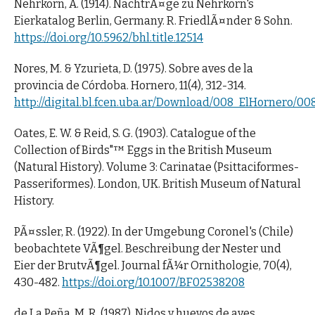
Nehrkorn, A. (1914). NachtrÃ¤ge zu Nehrkorn's
Eierkatalog Berlin, Germany. R. FriedlÃ¤nder & Sohn.
https://doi.org/10.5962/bhl.title.12514
Nores, M. & Yzurieta, D. (1975). Sobre aves de la
provincia de Córdoba. Hornero, 11(4), 312-314.
http://digital.bl.fcen.uba.ar/Download/008_ElHornero/0
Oates, E. W. & Reid, S. G. (1903). Catalogue of the
Collection of Birds"™ Eggs in the British Museum
(Natural History). Volume 3: Carinatae (Psittaciformes-
Passeriformes). London, UK. British Museum of Natural
History.
PÃ¤ssler, R. (1922). In der Umgebung Coronel's (Chile)
beobachtete VÃ¶gel. Beschreibung der Nester und
Eier der BrutvÃ¶gel. Journal fÃ¼r Ornithologie, 70(4),
430-482.
https://doi.org/10.1007/BF02538208
de La Peña, M. R. (1987). Nidos y huevos de aves