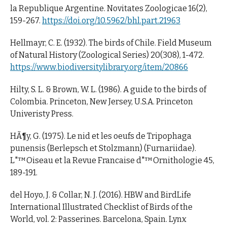
la Republique Argentine. Novitates Zoologicae 16(2),
159-267.
https://doi.org/10.5962/bhl.part.21963
Hellmayr, C. E. (1932). The birds of Chile. Field Museum
of Natural History (Zoological Series) 20(308), 1-472.
https://www.biodiversitylibrary.org/item/20866
Hilty, S. L. & Brown, W. L. (1986). A guide to the birds of
Colombia. Princeton, New Jersey, U.S.A. Princeton
Univeristy Press.
HÃ¶y, G. (1975). Le nid et les oeufs de Tripophaga
punensis (Berlepsch et Stolzmann) (Furnariidae).
L"™Oiseau et la Revue Francaise d"™Ornithologie 45,
189-191.
del Hoyo, J. & Collar, N. J. (2016). HBW and BirdLife
International Illustrated Checklist of Birds of the
World, vol. 2: Passerines. Barcelona, Spain. Lynx