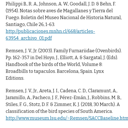
Philippi B., R. A., Johnson, A. W., Goodall, J. D. & Behn, F.
(1954). Notas sobre aves de Magallanes y Tierra del
Fuego. Boletin del Museo Nacional de Historia Natural,
Santiago, Chile 26, 1-63.
http://publicaciones.mnhn.cl/668/articles-
63954_archivo_01.pdf
Remsen, J. V., Jr. (2003). Family Furnariidae (Ovenbirds).
Pp. 162-357 in Del Hoyo, J., Elliott, A. & Sargatal, J. (Eds).
Handbook of the birds of the World, Volume 8:
Broadbills to tapaculos. Barcelona, Spain. Lynx
Editions.
Remsen, J. V., Jr., Areta, J. I., Cadena, C. D., Claramunt, A.,
Jaramillo, A., Pacheco, J. F., Pérez-Emán, J., Robbins, M. B.,
Stiles, F. G., Stotz, D. F. & Zimmer, K. J. (2018, 30 March). A
classification of the bird species of South America.
http://www.museum.lsu.edu/~Remsen/SACCBaseline.htm