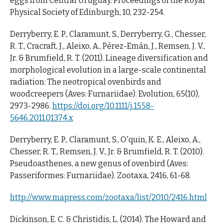
eggs from Central Uruguay. Proceedings of the Royal
Physical Society of Edinburgh, 10, 232-254.
Derryberry, E. P., Claramunt, S., Derryberry, G., Chesser,
R. T., Cracraft, J., Aleixo, A., Pérez-Emán, J., Remsen, J. V.,
Jr. & Brumfield, R. T. (2011). Lineage diversification and
morphological evolution in a large-scale continental
radiation: The neotropical ovenbirds and
woodcreepers (Aves: Furnariidae). Evolution, 65(10),
2973-2986.
https://doi.org/10.1111/j.1558-
5646.2011.01374.x
Derryberry, E. P., Claramunt, S., O'quin, K. E., Aleixo, A.,
Chesser, R. T., Remsen, J. V., Jr. & Brumfield, R. T. (2010).
Pseudoasthenes, a new genus of ovenbird (Aves:
Passeriformes: Furnariidae). Zootaxa, 2416, 61-68.
http://www.mapress.com/zootaxa/list/2010/2416.html
Dickinson, E. C. & Christidis, L. (2014). The Howard and