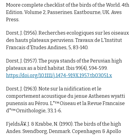
Moore complete checklist of the birds of the World. 4th
Edition. Volume 2, Passerines. Eastbourne, UK. Aves
Press.
Dorst, J. (1956). Recherches ecologiques sur les oiseaux
des hauts plateaux peruviens. Travaux de L'Institut
Francais d'Etudes Andines, 5, 83-140.
Dorst, J. (1957). The puya stands of the Peruvian high
plateaux as a bird habitat. Ibis 99(4), 594-599.
https://doi.org/10.1111/j.1474-919X.1957.tb03051.x
Dorst, J. (1963). Note sur la nidification et le
comportement acoustique du jenue Asthenes wyatti
punensis au Pérou. L"™Oiseau et la Revue Francaise
d"™Ornithologie, 33, 1-6.
FjeldsÃ¥, J. & Krabbe, N. (1990). The birds of the high
Andes. Svendborg, Denmark. Copenhagen & Apollo