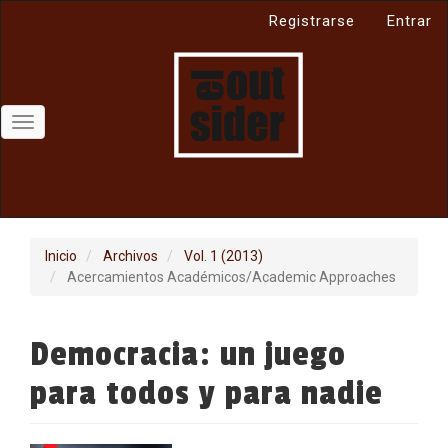
Navegación
Registrarse
Entrar
principal
Contenido
principal
Barra
lateral
Toggle
navigation
Inicio
Archivos
Vol. 1 (2013)
Acercamientos Académicos/Academic Approaches
Democracia: un juego
para todos y para nadie