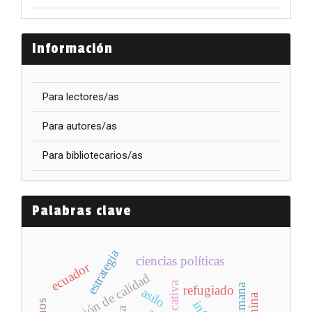
Información
Para lectores/as
Para autores/as
Para bibliotecarios/as
Palabras clave
estrategia
ciencias políticas
ecuador
educación de calidad
refugiado
asilo