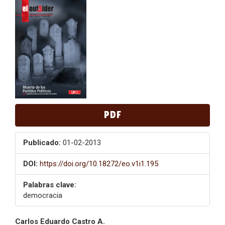
Barra
lateral
del
artículo
PDF
Publicado:
01-02-2013
DOI:
https://doi.org/10.18272/eo.v1i1.195
Palabras clave:
democracia
Contenido
Carlos Eduardo Castro A.