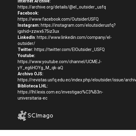
Internet Archive:
https://archive.org/details/@el_outsider_usfq
Facebook:
https://www.facebook.com/OutsiderUSFQ
Instagram:
https://instagram.com/eloutsiderusfq?
igshid=zzwx675iz3ux
LinkedIn
:
https://www.linkedin.com/company/el-
outsider/
Twitter:
https://twitter.com/ElOutsider_USFQ
Youtube:
https://www.youtube.com/channel/UCMEJ-
yY_eg6HOYg_M_qk-aQ
Archivo OJS:
https://revistas.usfq.edu.ec/index.php/eloutsider/issue/archi
Biblioteca LHL:
https://lhl.lexis.com.ec/investigaci%C3%B3n-
universitaria-ec