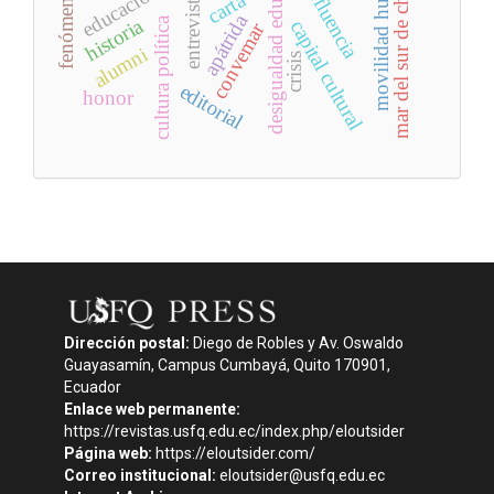
desigualdad educativa
movilidad humana
mar del sur de china
fenómenos
influencia
carta
entrevista
apátrida
historia
cultura política
capital cultural
convemar
alumni
crisis
editorial
honor
Dirección postal:
Diego de Robles y Av. Oswaldo
Guayasamín, Campus Cumbayá, Quito 170901,
Ecuador
Enlace web permanente:
https://revistas.usfq.edu.ec/index.php/eloutsider
Página web:
https://eloutsider.com/
Correo institucional:
eloutsider@usfq.edu.ec