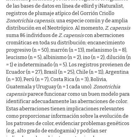
de las bases de datos en línea de eBird y iNaturalist,
registros de plumaje atípico del Gorrión Criollo
Zonotrichia
capensis
, una especie común y de amplia
distribución en el Neotrópico. Al momento,
Z. capensis
suma 86 individuos de
Z. capensis
con aberraciones
cromáticas en toda su distribución: encanecimiento
progresivo (n = 50), marrón (n = 13), melanismo (n = 8),
leucismo (n = 5), albinismo (n = 2), ino (n = 2), dilución (n
= 1) e indeterminado (n = 5). Los registros provienen de
Ecuador (n = 27), Brasil (n = 25), Chile (n = 11), Argentina
(n = 10), Perú (n = 7), Costa Rica (n = 3), Bolivia,
Guatemala y Uruguay (n = 1 cada uno).
Zonotrichia
capensis
parece funcionar como un buen modelo para
identificar adecuadamente las aberraciones de color.
Estas aberraciones tienen implicaciones relevantes
como proporcionar información sobre la evolución de
los patrones de color, evidenciar problemas genéticos
(e.g., alto grado de endogamia) y podrían ser