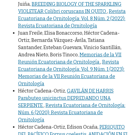
Juiña,
BREEDING BIOLOGY OF THE SPARKLING
VIOLETEAR Colibri coruscans IN QUITO
,
Revista
Ecuatoriana de Ornitología: Vol. 8 Núm. 2 (2022):
Revista Ecuatoriana de Ornitología
Juan Freile, Elisa Bonaccorso, Héctor Cadena-
Ortiz, Bernarda Vázquez-Ávila, Tatiana
Santander, Esteban Guevara, Vinicio Santillán,
Andrea Nieto, Boris Tinoco,
Memorias de la VII
Reunión Ecuatoriana de Ornitología
,
Revista
Ecuatoriana de Ornitología: Vol. 9 Núm. 1 (2023):
Memorias de la VII Reunión Ecuatoriana de
Ornitología
Héctor Cadena-Ortiz,
GAVILÁN DE HARRIS
Parabuteo unicinctus DEPREDANDO UNA
SERPIENTE
,
Revista Ecuatoriana de Ornitología:
Núm. 6 (2020): Revista Ecuatoriana de
Ornitología
Héctor Cadena-Ortiz, Edison Ocaña,
PERIQUITO
DEL PACÍFICO Forpus coelestis, ANIDACIÓN EN EL