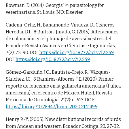
Bowman, D. (2014). Georgis"™ parasitology for
veterinarians. St. Louis, MO: Elsevier.
Cadena-Ortiz, H., Bahamonde-Vinueza, D., Cisneros-
Heredia, D.F., & Buitrón-Jurado, G. (2015). Alteraciones
de coloración en el plumaje de aves silvestres del
Ecuador. Revista Avances en Ciencias e Ingenierías,
7(2), 75-90. DOI:
https://doi.org/10.18272/aci.v7i2.259
DOI:
https://doi.org/10.18272/aci.v7i2.259
Gómez-Garduño, J.O., Bautista-Trejo, R., Vázquez-
Sánchez, J.C., & Ramírez-Albores, J.E. (2020). Primer
reporte de leucismo en la gallareta americana (Fulica
americana) en el centro de México. Hutzil, Revista
Mexicana de Ornitología, 21(2): e-613. DOI:
https://doi.org/10.28947/hrmo.2020.21.2.495
Henry, P.-Y. (2005). New distributional records of birds
from Andean and western Ecuador Cotinga, 23, 27-32.