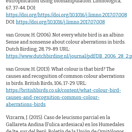
eutrophication using biomanipulation. Limnologica,
67, 37-44. DOI:
https://doi.org/https://doi.org/10.1016/j.limno.2017.07.008
DOI:
https://doi.org/10.1016/j.limno.2017.07.008
van Grouw, H. (2006). Not every white bird is an albino:
Sense and nonsense about colour aberrations in birds.
Dutch Birding, 28, 79-89. URL:
https://www.dutchbirding.nl/journal/pdf/DB_2006_28_2
van Grouw, H. (2013). What colour is that bird? The
causes and recognition of common colour aberrations
in birds. British Birds, 106, 17-29. URL:
https://britishbirds.co.uk/content/what-colour-bird-
causes-and-recognition-common-colour-
aberrations-birds
Vizcarra, J. (2015). Caso de leucismo parcial en la
Gallareta Andina (Fulica ardesiaca) en los Humedales
de Ite, sur del Perú. Boletín de la Unión de Ornitólogos