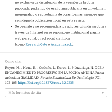
no exclusiva de distribución de la versión de la obra
publicada, pudiendo de esa forma publicarla en un volumen
monográfico o reproducirla de otras formas, siempre que
se indique la publicación inicial en esta revista.
Se permite y se recomienda a los autores difundir su obra a
través de Internet en su repositorio institucional, página
web personal, o red social científica
(como
ResearchGate
o
Academia.edu
).
Cómo citar
Reyes, N. ., Mena, K. ., Cedeño, L., Flores, I., & Luzuriaga, N. (2021).
ENCANECIMIENTO PROGRESIVO EN LA FOCHA ANDINA Fulica
ardesiaca (RALLIDAE).
Revista Ecuatoriana De Ornitología
,
7
(2),
102-105.
https://doi.org/10.18272/reo.v7i2.2235
Más formatos de cita