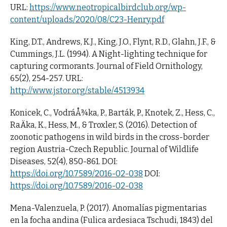
URL:
https://www.neotropicalbirdclub.org/wp-
content/uploads/2020/08/C23-Henry.pdf
King, D.T., Andrews, K.J., King, J.O., Flynt, R.D., Glahn, J.F., &
Cummings, J.L. (1994). A Night-lighting technique for
capturing cormorants. Journal of Field Ornithology,
65(2), 254-257. URL:
http://www.jstor.org/stable/4513934
Konicek, C., VodráÅ¾ka, P., Barták, P., Knotek, Z., Hess, C.,
RaÄka, K., Hess, M., & Troxler, S. (2016). Detection of
zoonotic pathogens in wild birds in the cross-border
region Austria-Czech Republic. Journal of Wildlife
Diseases, 52(4), 850-861. DOI:
https://doi.org/10.7589/2016-02-038
DOI:
https://doi.org/10.7589/2016-02-038
Mena-Valenzuela, P. (2017). Anomalías pigmentarias
en la focha andina (Fulica ardesiaca Tschudi, 1843) del