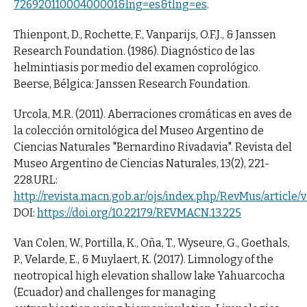
72692011000400001&lng=es&tlng=es
.
Thienpont, D., Rochette, F., Vanparijs, O.F.J., & Janssen
Research Foundation. (1986). Diagnóstico de las
helmintiasis por medio del examen coprológico.
Beerse, Bélgica: Janssen Research Foundation.
Urcola, M.R. (2011). Aberraciones cromáticas en aves de
la colección ornitológica del Museo Argentino de
Ciencias Naturales "Bernardino Rivadavia". Revista del
Museo Argentino de Ciencias Naturales, 13(2), 221-
228.URL:
http://revista.macn.gob.ar/ojs/index.php/RevMus/article/
DOI:
https://doi.org/10.22179/REVMACN.13.225
Van Colen, W., Portilla, K., Oña, T., Wyseure, G., Goethals,
P., Velarde, E., & Muylaert, K. (2017). Limnology of the
neotropical high elevation shallow lake Yahuarcocha
(Ecuador) and challenges for managing