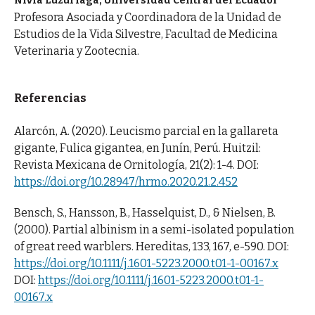
Nivia Luzuriaga, Universidad Central del Ecuador
Profesora Asociada y Coordinadora de la Unidad de
Estudios de la Vida Silvestre, Facultad de Medicina
Veterinaria y Zootecnia.
Referencias
Alarcón, A. (2020). Leucismo parcial en la gallareta
gigante, Fulica gigantea, en Junín, Perú. Huitzil:
Revista Mexicana de Ornitología, 21(2): 1-4. DOI:
https://doi.org/10.28947/hrmo.2020.21.2.452
Bensch, S., Hansson, B., Hasselquist, D., & Nielsen, B.
(2000). Partial albinism in a semi-isolated population
of great reed warblers. Hereditas, 133, 167, e-590. DOI:
https://doi.org/10.1111/j.1601-5223.2000.t01-1-00167.x
DOI:
https://doi.org/10.1111/j.1601-5223.2000.t01-1-
00167.x