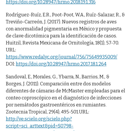
https://doi.org/10.28947/hrmo.2018.19.1.316
Rodríguez-Ruíz, E.R., Poot-Poot, W.A., Ruíz-Salazar, R., &
Treviño-Carreón, J. (2017). Nuevos registros de aves
con anormalidad pigmentaria en México y propuesta
de clave dicotómica para la identificación de casos.
Huitzil, Revista Mexicana de Ornitología, 18(1), 57-70.
URL:
https://www.redalyc.org/journal/756/75649935009/
DOI:
https://doi.org/10.28947/hrmo.2017.18.1.264
Sandoval, E., Morales, G., Ybarra, N., Barrios, M., &
Borges, J. (2011). Comparación entre dos modelos
diferentes de cámaras de McMaster empleadas para el
conteo coproscópico en el diagnóstico de infecciones
por nemátodos gastroentéricos en rumiantes.
Zootecnia Tropical, 29(4), 495-501.URL:
http://ve.scielo.org/scielo.php?
script=sci_arttext&pid=S0798-