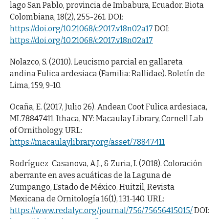
lago San Pablo, provincia de Imbabura, Ecuador. Biota
Colombiana, 18(2), 255-261. DOI:
https://doi.org/10.21068/c2017.v18n02a17
DOI:
https://doi.org/10.21068/c2017.v18n02a17
Nolazco, S. (2010). Leucismo parcial en gallareta
andina Fulica ardesiaca (Familia: Rallidae). Boletín de
Lima, 159, 9-10.
Ocaña, E. (2017, Julio 26). Andean Coot Fulica ardesiaca,
ML78847411. Ithaca, NY: Macaulay Library, Cornell Lab
of Ornithology. URL:
https://macaulaylibrary.org/asset/78847411
Rodríguez-Casanova, A.J., & Zuria, I. (2018). Coloración
aberrante en aves acuáticas de la Laguna de
Zumpango, Estado de México. Huitzil, Revista
Mexicana de Ornitología 16(1), 131-140. URL:
https://www.redalyc.org/journal/756/75656415015/
DOI: