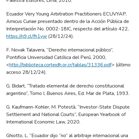
Palestra Editores, Lima, 2010.
Ecuador Very Young Arbitration Practitioners ECUVYAP,
Amicus Curiae presentado dentro de la Acción Pública de
Interpretación No. 0002-18IC, respecto del artículo 422,
https://n9.cl/fh1yw
(28/12/24).
F. Novak Talavera, “Derecho internacional público”,
Pontificia Universidad Católica del Perú, 2000,
<
http://biblioteca.corteidh.or.cr/tablas/31336.pdf
> (último
acceso 28/12/24).
G. Bidart, “Tratado elemental de derecho constitucional
argentino”, Tomo I, Buenos Aires, Ed. Mar de Plata, 1993.
G. Kaufmann-Kohler, M. Potestà, “Investor-State Dispute
Settlement and National Courts”, European Yearbook of
International Economic Law, 2020.
Ghiotto, L. “Ecuador dijo “no” al arbitraje internacional una