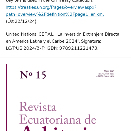
key terms used in the Un Treaty Collection,
https://treaties.un.org/Pages/overview.aspx?
path=overview%2Fdefinition%2Fpage1_en.xml
(Últi28/12/24).
United Nations, CEPAL, “La Inversión Extranjera Directa
en América Latina y el Caribe 2024”, Signatura:
LC/PUB.2024/8-P, ISBN: 9789211221473.