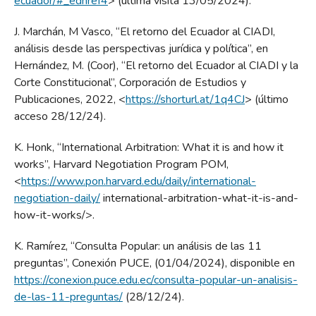
ecuador/#_ednref4
> (última visita 13/05/2024).
J. Marchán, M Vasco, “El retorno del Ecuador al CIADI,
análisis desde las perspectivas jurídica y política”, en
Hernández, M. (Coor), “El retorno del Ecuador al CIADI y la
Corte Constitucional”, Corporación de Estudios y
Publicaciones, 2022, <
https://shorturl.at/1q4CJ
> (último
acceso 28/12/24).
K. Honk, “International Arbitration: What it is and how it
works”, Harvard Negotiation Program POM,
<
https://www.pon.harvard.edu/daily/international-
negotiation-daily/
international-arbitration-what-it-is-and-
how-it-works/>.
K. Ramírez, “Consulta Popular: un análisis de las 11
preguntas”, Conexión PUCE, (01/04/2024), disponible en
https://conexion.puce.edu.ec/consulta-popular-un-analisis-
de-las-11-preguntas/
(28/12/24).