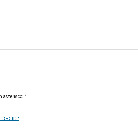
n asterisco:
*
s ORCID?