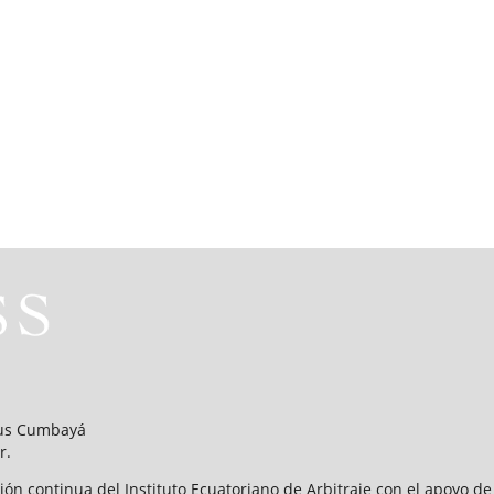
mpus Cumbayá
r.
ión continua del Instituto Ecuatoriano de Arbitraje con el apoyo d