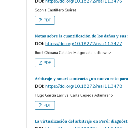
DOI:
https://doi.org/10.18272/rea.i11.3476
Sophia Castillero Suárez
PDF
Notas sobre la cuantificación de los daños y sus 
DOI:
https://doi.org/10.18272/rea.i11.3477
Jhoel Chipana Catalán, Malgorzata Judkiewicz
PDF
Arbitraje y smart contracts ¿un nuevo reto para 
DOI:
https://doi.org/10.18272/rea.i11.3478
Hugo García Larriva, Carla Cepeda Altamirano
PDF
La virtualización del arbitraje en Perú: diagnós