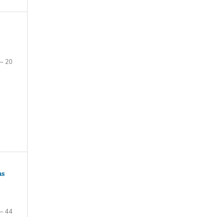
 – 20
as
 – 44