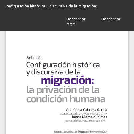
Volver
Configuración histórica y discursiva de la migración:
a
los
Descargar
Descargar
detalles
PDF
del
artículo