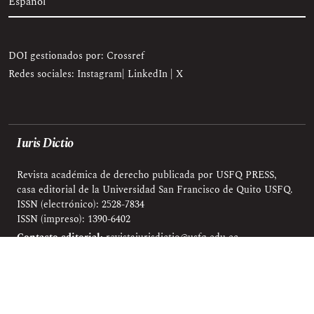
Español
DOI gestionados por: Crossref
Redes sociales:
Instagram
|
LinkedIn
|
X
Iuris Dictio
Revista académica de derecho publicada por USFQ PRESS,
casa editorial de la Universidad San Francisco de Quito USFQ.
ISSN (electrónico): 2528-7834
ISSN (impreso): 1390-6402
Contacto editorial:
revistaiurisdictio@usfq.edu.ec
Enlace permanente:
https://revistas.usfq.edu.ec/index.php/iurisdictio
Hospedaje & Soporte: