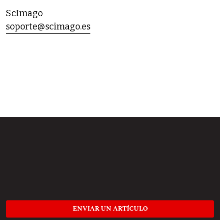
ScImago
soporte@scimago.es
ENVIAR UN ARTÍCULO