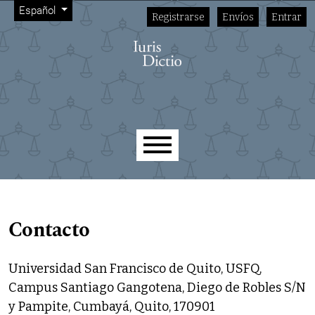
Menú de administración
Ir al menú de navegación principal
Ir al contenido principal
Ir al pie de página del sitio
Cambiar el idioma. El idioma actual es:
Español
Registrarse
Envíos
Entrar
Menú principal
Contacto
Universidad San Francisco de Quito, USFQ,
Campus Santiago Gangotena, Diego de Robles S/N
y Pampite, Cumbayá, Quito, 170901