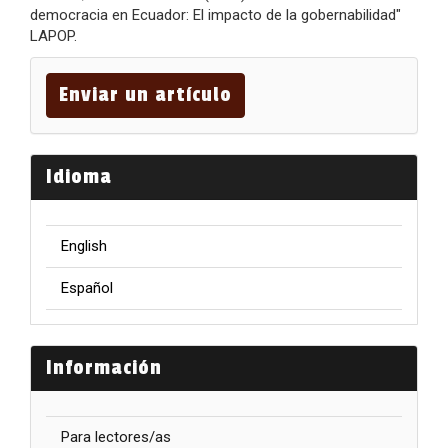
democracia en Ecuador: El impacto de la gobernabilidad"
LAPOP.
Enviar
un
Enviar un artículo
artículo
Idioma
English
Español
Información
Para lectores/as