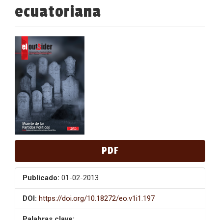
ecuatoriana
Barra
lateral
del
artículo
PDF
Publicado:
01-02-2013
DOI:
https://doi.org/10.18272/eo.v1i1.197
Palabras clave: