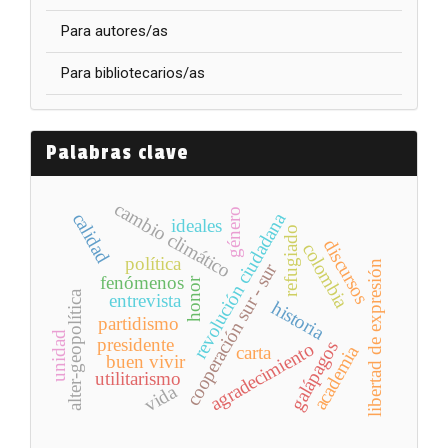
Para autores/as
Para bibliotecarios/as
Palabras clave
cambio climático
género
revolución ciudadana
calidad
ideales
refugiado
discursos
colombia
política
libertad de expresión
cooperación sur - sur
fenómenos
honor
alter-geopolítica
entrevista
historia
partidismo
unidad
presidente
galápagos
agradecimiento
academia
carta
buen vivir
utilitarismo
vida