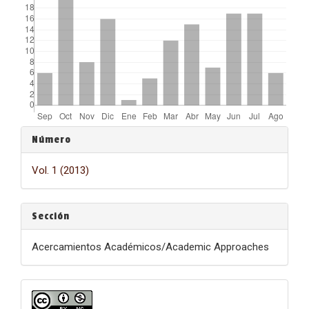
Detalles
Número
del
Vol. 1 (2013)
artículo
Sección
Acercamientos Académicos/Academic Approaches