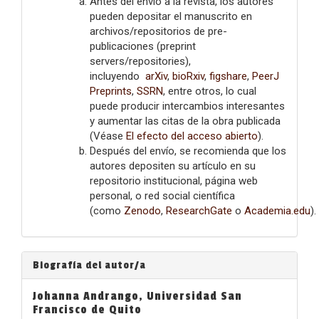
Antes del envío a la revista, los autores
pueden depositar el manuscrito en
archivos/repositorios de pre-
publicaciones (preprint
servers/repositories),
incluyendo
arXiv
,
bioRxiv
,
figshare
,
PeerJ
Preprints
,
SSRN
, entre otros, lo cual
puede producir intercambios interesantes
y aumentar las citas de la obra publicada
(Véase
El efecto del acceso abierto
).
Después del envío, se recomienda que los
autores depositen su artículo en su
repositorio institucional, página web
personal, o red social científica
(como
Zenodo
,
ResearchGate
o
Academia.edu
).
Biografía del autor/a
Johanna Andrango,
Universidad San
Francisco de Quito