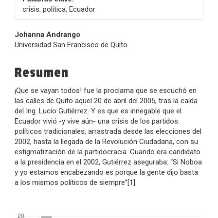
crisis, política, Ecuador
Contenido
Johanna Andrango
Universidad San Francisco de Quito
principal
del
Resumen
artículo
¡Que se vayan todos! fue la proclama que se escuchó en
las calles de Quito aquel 20 de abril del 2005, tras la caída
del Ing. Lucio Gutiérrez. Y es que es innegable que el
Ecuador vivió -y vive aún- una crisis de los partidos
políticos tradicionales, arrastrada desde las elecciones del
2002, hasta la llegada de la Revolución Ciudadana, con su
estigmatización de la partidocracia. Cuando era candidato
a la presidencia en el 2002, Gutiérrez aseguraba: “Si Noboa
y yo estamos encabezando es porque la gente dijo basta
a los mismos políticos de siempre”[1].
##plugins.themes.bootstrap3.displayStats.downloads##