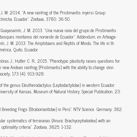
, J. M. 2014. "A new rainfrog of the Pristimantis myersi Group
chincha, Ecuador". Zootaxa, 3780: 36-50.
; Guayasamín, J. M. 2013. "Una nueva rana del grupo de Pristimantis
s bosques montanos del noroeste de Ecuador". Addendum, en Arteaga-
ín, J. M. 2013. The Amphibians and Reptils of Mindo, The life in th
mérica, Quito, Ecuador.
ebras J.; Hutter C. R., 2015. "Phenotypic plasticity raises questions for
e new Andean rainfrog (Pristimantis) with the ability to change skin
 Society, 173 (4): 913-928.
 of the genus Eleutherodactylus (Leptodactylidae) in western Ecuador:
iversity of Kansas, Museum of Natural History, Special Publication, 23:
al Breeding Frogs (Strabomantidae) in Perú". NTV Science. Germany: 382.
ecular systematics of terraranas (Anura: Brachycephaloidea) with an
optimality criteria". Zootaxa, 3825: 1-132.