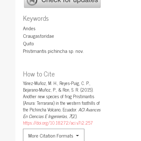
Keywords
Andes
Craugastoridae
Quito
Pristimantis pichincha sp. nov.
How to Cite
Yánez-Muñoz, M. H., Reyes-Puig, C. P.,
Bejarano-Muñoz, P., & Ron, S. R. (2015).
Another new species of frog Pristimantis
(Anura: Terrarana) in the western foothills of
the Pichincha Volcano, Ecuador.
ACI Avances
En Ciencias E Ingenierías
,
7
(2).
https://doi.org/10.18272/aci.v7i2.257
More Citation Formats