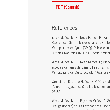
PDF (Spanish)
References
Yánez-Muñoz, M. H.; Meza-Ramos, P.; Ramír
Reptiles del Distrito Metropolitano de Qui
Metropolitano de Quito (DMQ). Publicación 
Ciencias Naturales (MECN) - Fondo Ambien
Yánez-Muñoz, M. H.; Meza-Ramos, P; Cisner
especies de ranas del género Pristimantis 
Metropolitano de Quito, Ecuador". Avances 
Valencia, J.; Bejarano-Muñoz, E. P; Yánez
(Anura: Craugastoridae) de los bosques and
25-35.
Yánez-Muñoz, M. H.; Bejarano-Muñoz, P. 201
Craugastoridae) en las Estribaciones Occide