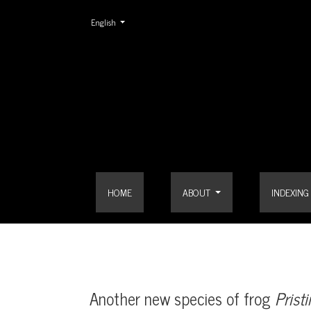
Change the language. The current language is:
English
Another new species of frog <em>Pristimantis</em> 
HOME
ABOUT
INDEXING
Another new species of frog
Prist