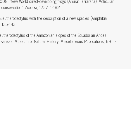
2008. "New World direct-developing frogs (Anura: Terrarana): Molecular
d conservation". Zootaxa, 1737: 1-182.
 Eleutherodactylus with the description of a new species (Amphibia:
3: 135-143.
Eleutherodactylus of the Amazonian slopes of the Ecuadorian Andes
of Kansas, Museum of Natural History, Miscellaneous Publications, 69: 1-