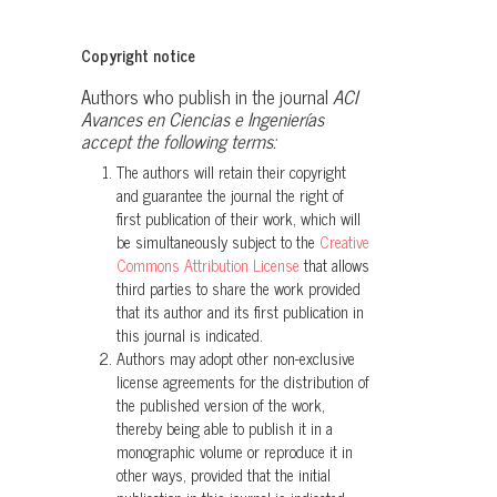
Strabomantidae) de los páramos sur
del Parque Nacional Sangay.
ACI
Copyright notice
Avances en Ciencias e Ingenierías,
Authors who publish in the journal
ACI
10(1).
Avances en Ciencias e Ingenierías
10.18272/aci.v10i1.841
accept the following terms:
The authors will retain their copyright
and guarantee the journal the right of
first publication of their work, which will
be simultaneously subject to the
Creative
Commons Attribution License
that allows
third parties to share the work provided
that its author and its first publication in
this journal is indicated.
Authors may adopt other non-exclusive
license agreements for the distribution of
the published version of the work,
thereby being able to publish it in a
monographic volume or reproduce it in
other ways, provided that the initial