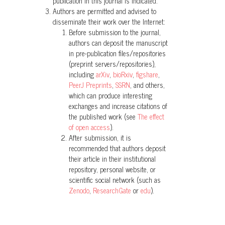
publication in this journal is indicated.
Authors are permitted and advised to
disseminate their work over the Internet:
Before submission to the journal,
authors can deposit the manuscript
in pre-publication files/repositories
(preprint servers/repositories),
including
arXiv
,
bioRxiv
,
figshare
,
PeerJ Preprints
,
SSRN
, and others,
which can produce interesting
exchanges and increase citations of
the published work (see
The effect
of open access
).
After submission, it is
recommended that authors deposit
their article in their institutional
repository, personal website, or
scientific social network (such as
Zenodo
,
ResearchGate
or
edu
).