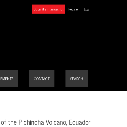
Submit a manuscript
Register
Login
, Ecuador
EMENTS
CONTACT
SEARCH
s of the Pichincha Volcano, Ecuador