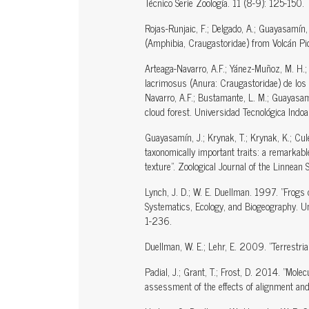
Técnico Serie Zoología. 11 (8-9): 125-150.
Rojas-Runjaic, F.; Delgado, A.; Guayasamín
(Amphibia, Craugastoridae) from Volcán Pi
Arteaga-Navarro, A.F.; Yánez-Muñoz, M. H.
lacrimosus (Anura: Craugastoridae) de lo
Navarro, A.F.; Bustamante, L. M.; Guayasam
cloud forest. Universidad Tecnológica Indoa
Guayasamín, J.; Krynak, T.; Krynak, K.; Cul
taxonomically important traits: a remarkabl
texture". Zoological Journal of the Linnean
Lynch, J. D.; W. E. Duellman. 1997. "Frogs
Systematics, Ecology, and Biogeography. Un
1-236.
Duellman, W. E.; Lehr, E. 2009. "Terrestri
Padial, J.; Grant, T.; Frost, D. 2014. "Mol
assessment of the effects of alignment and 