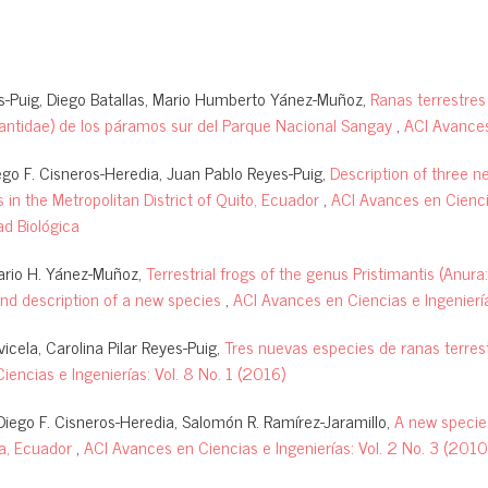
es-Puig, Diego Batallas, Mario Humberto Yánez-Muñoz,
Ranas terrestres
mantidae) de los páramos sur del Parque Nacional Sangay
,
ACI Avances
go F. Cisneros-Heredia, Juan Pablo Reyes-Puig,
Description of three n
 in the Metropolitan District of Quito, Ecuador
,
ACI Avances en Cienci
ad Biológica
ario H. Yánez-Muñoz,
Terrestrial frogs of the genus Pristimantis (Anur
and description of a new species
,
ACI Avances en Ciencias e Ingeniería
cela, Carolina Pilar Reyes-Puig,
Tres nuevas especies de ranas terrest
encias e Ingenierías: Vol. 8 No. 1 (2016)
Diego F. Cisneros-Heredia, Salomón R. Ramírez-Jaramillo,
A new species
za, Ecuador
,
ACI Avances en Ciencias e Ingenierías: Vol. 2 No. 3 (2010