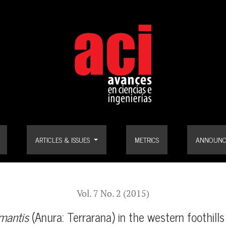
(Anura: Terrarana) in the western foothills of the Pichincha Volcano
ARTICLES & ISSUES
METRICS
ANNOUNC
Vol. 7 No. 2 (2015)
imantis
(Anura: Terrarana) in the western foothill