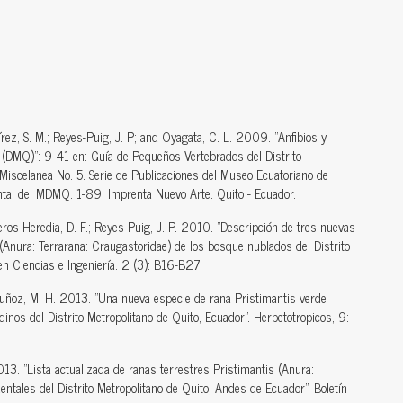
ez, S. M.; Reyes-Puig, J. P; and Oyagata, C. L. 2009. "Anfibios y
to (DMQ)": 9-41 en: Guía de Pequeños Vertebrados del Distrito
Miscelanea No. 5. Serie de Publicaciones del Museo Ecuatoriano de
tal del MDMQ. 1-89. Imprenta Nuevo Arte. Quito - Ecuador.
os-Heredia, D. F.; Reyes-Puig, J. P. 2010. "Descripción de tres nuevas
(Anura: Terrarana: Craugastoridae) de los bosque nublados del Distrito
en Ciencias e Ingeniería. 2 (3): B16-B27.
-Muñoz, M. H. 2013. "Una nueva especie de rana Pristimantis verde
inos del Distrito Metropolitano de Quito, Ecuador". Herpetotropicos, 9:
3. "Lista actualizada de ranas terrestres Pristimantis (Anura:
ntales del Distrito Metropolitano de Quito, Andes de Ecuador". Boletín