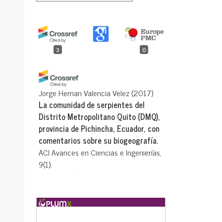
3
0
Jorge Hernan Valencia Velez
(2017)
La comunidad de serpientes del
Distrito Metropolitano Quito (DMQ),
provincia de Pichincha, Ecuador, con
comentarios sobre su biogeografía.
ACI Avances en Ciencias e Ingenierías,
9(1).
10.18272/aci.v9i15.305
Salomón Ramírez Jaramillo, Carolina