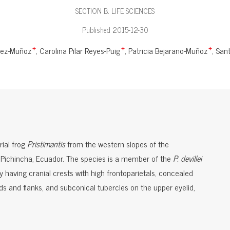
SECTION B: LIFE SCIENCES
Published 2015-12-30
nez-Muñoz
Carolina Pilar Reyes-Puig
Patricia Bejarano-Muñoz
Sant
+
+
+
rial frog
Pristimantis
from the western slopes of the
 Pichincha, Ecuador. The species is a member of the
P. devillei
 having cranial crests with high frontoparietals, concealed
ds and flanks, and subconical tubercles on the upper eyelid,