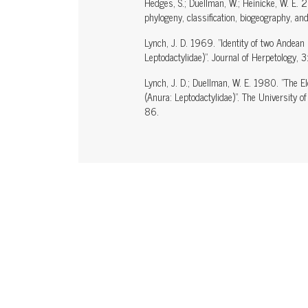
Hedges, S.; Duellman, W.; Heinicke, W. E. 
phylogeny, classification, biogeography, an
Lynch, J. D. 1969. "Identity of two Andean
Leptodactylidae)". Journal of Herpetology, 
Lynch, J. D.; Duellman, W. E. 1980. "The 
(Anura: Leptodactylidae)". The University 
86.