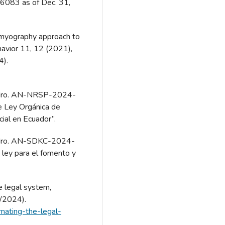
 6083 as of Dec. 31,
omyography approach to
havior 11, 12 (2021),
4).
 Nro. AN-NRSP-2024-
 Ley Orgánica de
cial en Ecuador”.
 Nro. AN-SDKC-2024-
ley para el fomento y
 legal system,
/2024).
mating-the-legal-