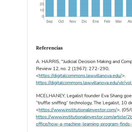
Referencias
A. HARRIS, "Judicial Decision Making and Comp
Review 12, no. 2 (1967): 272-290,
<
https://digitalcommons.law.villanova.edu/
>.
https://digitalcommons.law.villanova.edu/vlr/vo
MCELHANEY, Legalist founder Eva Shang goes
“truffle sniffing” technology, The Legalist, 10
<
https://www.institutionalinvestor.com/
>, (05
https://www.institutionalinvestor.com/article
office/how-a-machine-learning-program-finds-l