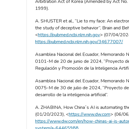
Arbitration Act of Korea (Amended by Act No.
1999).
A. SHUSTER et al., “Lie to my face: An electr
the study of deceptive behavior”, Brain and Be
<
https://pubmed.ncbi.nlm.nih.gov
> (07/04/202
https://pubmed.ncbi.nlm.nih.gov/34677007/
Asamblea Nacional del Ecuador, Memorando
0101-M de 20 de junio de 2024, “Proyecto de
Regulación y Promoción de la Inteligencia Artifi
Asamblea Nacional del Ecuador, Memorando
0075-M de 30 de julio de 2024, “Proyecto de 
desarrollo de la inteligencia artificial”.
A. ZHABINA, How China´s AI is automating the
(01/20/2023), <
https://www.dw.com
> (06/06
https://www.dw.com/en/how-chinas-ai-is-auto
system/a-64465988