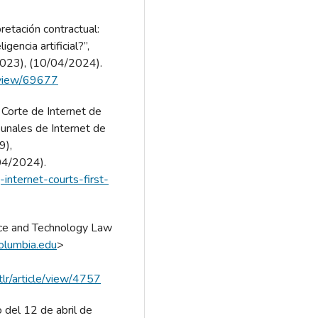
etación contractual:
gencia artificial?”,
2023), (10/04/2024).
e/view/69677
orte de Internet de
bunales de Internet de
9),
04/2024).
-internet-courts-first-
ce and Technology Law
.columbia.edu
>
stlr/article/view/4757
 del 12 de abril de