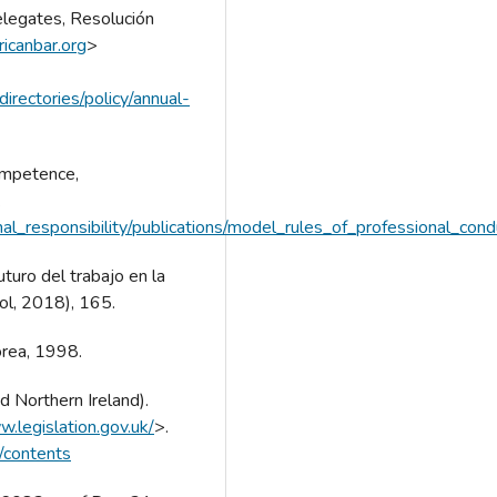
gates, Resolución
icanbar.org
>
irectories/policy/annual-
mpetence,
.
nal_responsibility/publications/model_rules_of_professional_co
uro del trabajo en la
ol, 2018), 165.
orea, 1998.
d Northern Ireland).
w.legislation.gov.uk/
>.
/contents