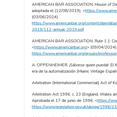
AMERICAN BAR ASSOCIATION, House of Dele
adoptada el (12/08/2019), <
https://www.amer
(03/06/2024).
https://www.americanbar.org/content/dam/aba/d
2019/112-annual-2019.pdf
AMERICAN BAR ASSOCIATION, Rule 1.1: Co
<
https://www.americanbar.org
> (09/04/2024)
https://www.americanbar.org/groups/professio
A. OPPENHEIMER, ¡Sálvese quien pueda!: El fut
era de la automatización (Miami: Vintage Españ
Arbitration (International Commercial) Act of K
Arbitration Act 1996, c. 23 (England, Wales an
Aprobada el 17 de junio de 1996, <
https://ww
https://www.legislation.gov.uk/ukpga/1996/23