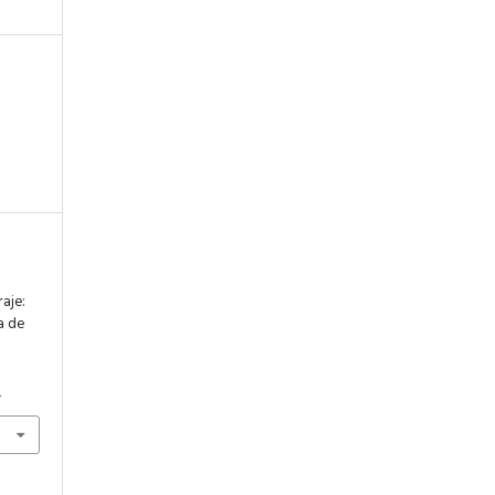
raje:
a de
7