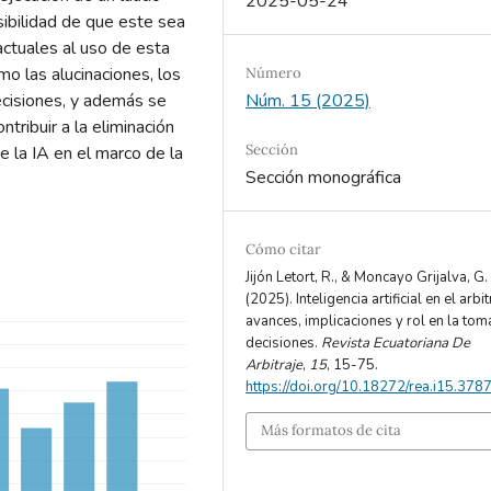
2025-05-24
osibilidad de que este sea
actuales al uso de esta
mo las alucinaciones, los
Número
ecisiones, y además se
Núm. 15 (2025)
tribuir a la eliminación
Sección
e la IA en el marco de la
Sección monográfica
Cómo citar
Jijón Letort, R., & Moncayo Grijalva, G.
(2025). Inteligencia artificial en el arbit
avances, implicaciones y rol en la tom
decisiones.
Revista Ecuatoriana De
Arbitraje
,
15
, 15-75.
https://doi.org/10.18272/rea.i15.378
Más formatos de cita