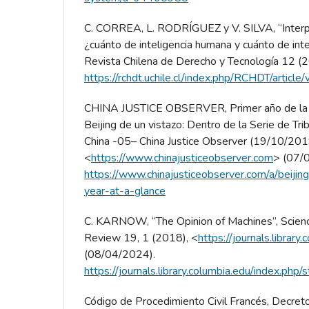
C. CORREA, L. RODRÍGUEZ y V. SILVA, “Interpr
¿cuánto de inteligencia humana y cuánto de inteli
Revista Chilena de Derecho y Tecnología 12 (
https://rchdt.uchile.cl/index.php/RCHDT/articl
CHINA JUSTICE OBSERVER, Primer año de la C
Beijing de un vistazo: Dentro de la Serie de Tri
China -05– China Justice Observer (19/10/201
<
https://www.chinajusticeobserver.com
> (07/
https://www.chinajusticeobserver.com/a/beijing
year-at-a-glance
C. KARNOW, “The Opinion of Machines”, Scien
Review 19, 1 (2018), <
https://journals.library
(08/04/2024).
https://journals.library.columbia.edu/index.php/
Código de Procedimiento Civil Francés, Decreto