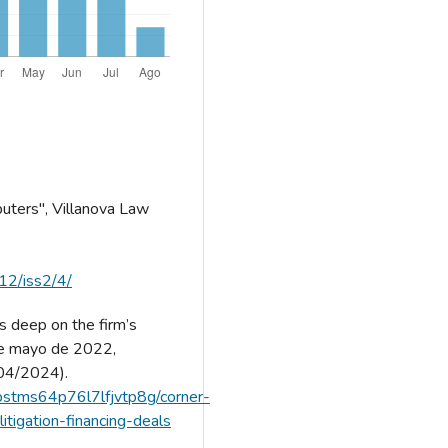
uters", Villanova Law
l12/iss2/4/
 deep on the firm’s
 de mayo de 2022,
/04/2024).
/2bstms64p76l7lfjvtp8g/corner-
itigation-financing-deals