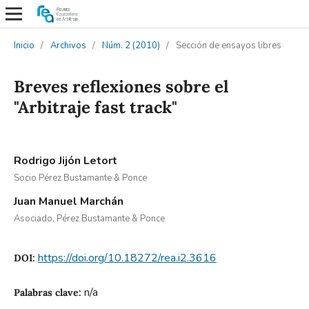
Inicio
/
Archivos
/
Núm. 2 (2010)
/
Sección de ensayos libres
Breves reflexiones sobre el
"Arbitraje fast track"
Rodrigo Jijón Letort
Socio Pérez Bustamante & Ponce
Juan Manuel Marchán
Asociado, Pérez Bustamante & Ponce
https://doi.org/10.18272/rea.i2.3616
DOI:
n/a
Palabras clave: