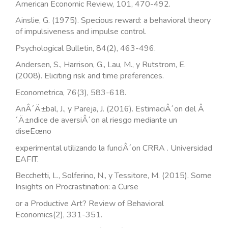
American Economic Review, 101, 470-492.
Ainslie, G. (1975). Specious reward: a behavioral theory
of impulsiveness and impulse control.
Psychological Bulletin, 84(2), 463-496.
Andersen, S., Harrison, G., Lau, M., y Rutstrom, E.
(2008). Eliciting risk and time preferences.
Econometrica, 76(3), 583-618.
AnÂ´Ä±bal, J., y Pareja, J. (2016). EstimaciÂ´on del Â
´Ä±ndice de aversiÂ´on al riesgo mediante un
diseËœno
experimental utilizando la funciÂ´on CRRA . Universidad
EAFIT.
Becchetti, L., Solferino, N., y Tessitore, M. (2015). Some
Insights on Procrastination: a Curse
or a Productive Art? Review of Behavioral
Economics(2), 331-351.