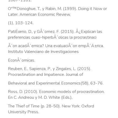
1067-1101.
O"™Donoghue, T., y Rabin, M. (1999). Doing it Now or
Later. American Economic Review,
(1), 103-124.
PatiËœno, D., y GÂ´omez, F. (2015). Â¿Explican las
preferencias cuasi-hiperbÂ´olicas la procrastinaci
Â´on acadÂ´emica? Una evaluaciÂ´on empÂ´Ä±rica.
Instituto Valenciano de Investigaciones
EconÂ´omicas.
Reuben, E., Sapienza, P., y Zingales, L. (2015).
Procrastination and Impatience. Journal of
Behavioral and Experimental Economics(58), 63-76.
Ross, D. (2010). Economic models of procrastination.
En C. Andreou y M. D. White (Eds.),
The Thief of Time (p. 28-50). New York: Oxford
University Press.