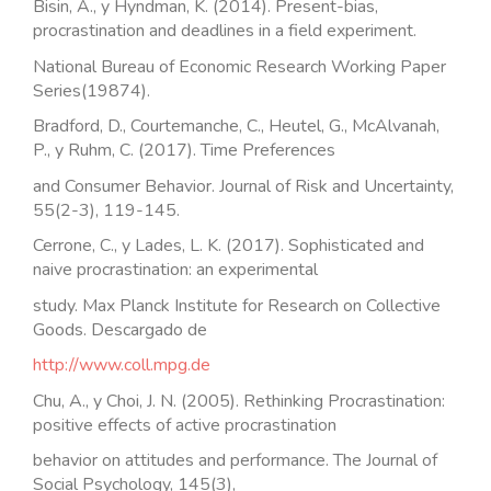
Bisin, A., y Hyndman, K. (2014). Present-bias,
procrastination and deadlines in a field experiment.
National Bureau of Economic Research Working Paper
Series(19874).
Bradford, D., Courtemanche, C., Heutel, G., McAlvanah,
P., y Ruhm, C. (2017). Time Preferences
and Consumer Behavior. Journal of Risk and Uncertainty,
55(2-3), 119-145.
Cerrone, C., y Lades, L. K. (2017). Sophisticated and
naive procrastination: an experimental
study. Max Planck Institute for Research on Collective
Goods. Descargado de
http://www.coll.mpg.de
Chu, A., y Choi, J. N. (2005). Rethinking Procrastination:
positive effects of active procrastination
behavior on attitudes and performance. The Journal of
Social Psychology, 145(3),