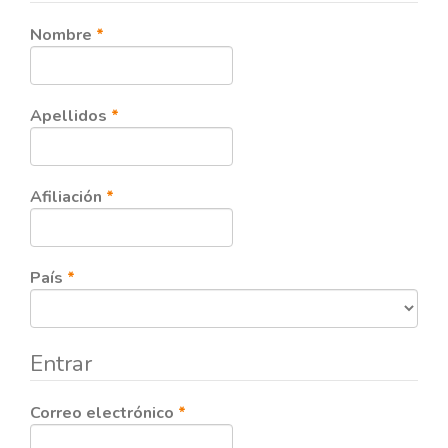
Obligatorio
Nombre
*
Obligatorio
Apellidos
*
Obligatorio
Afiliación
*
Obligatorio
País
*
Entrar
Obligatorio
Correo electrónico
*