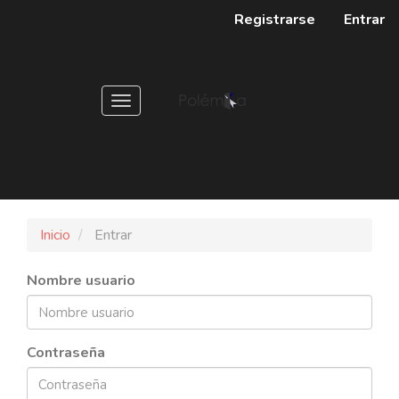
Navegación
Registrarse
Entrar
principal
Contenido
principal
Barra
Toggle
lateral
navigation
Inicio
Entrar
Nombre usuario
Contraseña