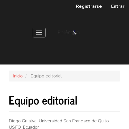
Navegación
Registrarse
Entrar
principal
Contenido
principal
Barra
Toggle
lateral
navigation
Inicio
Equipo editorial
Equipo editorial
Diego Grijalva, Universidad San Francisco de Quito
USFQ, Ecuador