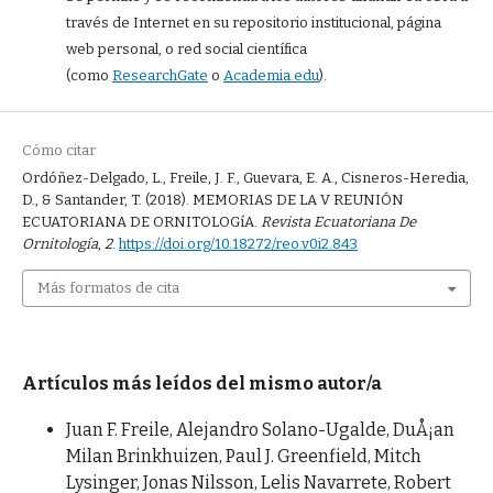
través de Internet en su repositorio institucional, página
web personal, o red social científica
(como
ResearchGate
o
Academia.edu
).
Cómo citar
Ordóñez-Delgado, L., Freile, J. F., Guevara, E. A., Cisneros-Heredia,
D., & Santander, T. (2018). MEMORIAS DE LA V REUNIÓN
ECUATORIANA DE ORNITOLOGíA.
Revista Ecuatoriana De
Ornitología
,
2
.
https://doi.org/10.18272/reo.v0i2.843
Más formatos de cita
Artículos más leídos del mismo autor/a
Juan F. Freile, Alejandro Solano-Ugalde, DuÅ¡an
Milan Brinkhuizen, Paul J. Greenfield, Mitch
Lysinger, Jonas Nilsson, Lelis Navarrete, Robert