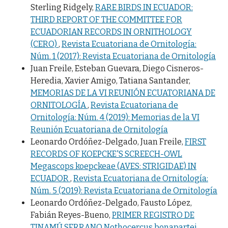
Sterling Ridgely,
RARE BIRDS IN ECUADOR:
THIRD REPORT OF THE COMMITTEE FOR
ECUADORIAN RECORDS IN ORNITHOLOGY
(CERO)
,
Revista Ecuatoriana de Ornitología:
Núm. 1 (2017): Revista Ecuatoriana de Ornitología
Juan Freile, Esteban Guevara, Diego Cisneros-
Heredia, Xavier Amigo, Tatiana Santander,
MEMORIAS DE LA VI REUNIÓN ECUATORIANA DE
ORNITOLOGÍA
,
Revista Ecuatoriana de
Ornitología: Núm. 4 (2019): Memorias de la VI
Reunión Ecuatoriana de Ornitología
Leonardo Ordóñez-Delgado, Juan Freile,
FIRST
RECORDS OF KOEPCKE'S SCREECH-OWL
Megascops koepckeae (AVES: STRIGIDAE) IN
ECUADOR
,
Revista Ecuatoriana de Ornitología:
Núm. 5 (2019): Revista Ecuatoriana de Ornitología
Leonardo Ordóñez-Delgado, Fausto López,
Fabián Reyes-Bueno,
PRIMER REGISTRO DE
TINAMÚ SERRANO Nothocercus bonapartei