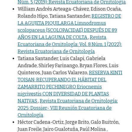
Núm. 5 (2019): Revista Ecuatoriana de Ornitología
William Andrés Arteaga-Chávez, Edison Ocaña,
Rolando Hipo, Tatiana Santander,
REGISTRO DE
LA AGUJETA PIQUILARGA Limnodromus
scolopaceus (SCOLOPACIDAE) DESPUÉS DE 89
AÑOS EN LA LAGUNA DE COLTA
,
Revista
Ecuatoriana de Ornitología: Vol. 8 Núm. 1 (2022):
Revista Ecuatoriana de Ornitología
Tatiana Santander, Luis Calapi, Gabriela
Andrade, Shirley Farinango, Bryan Flores, Luis
Quinteros, Juan Carlos Valarezo,
RESERVA KINTI
TOISAN: RECUPERANDO EL HÁBITAT DEL
ZAMARRITO PECHINEGRO Eriocnemis
nigrivestis CON DIVERSIDAD DE PLANTAS
NATIVAS
,
Revista Ecuatoriana de Ornitología:
2025: Dossier- VIII Reunión Ecuatoriana de
Ornitología
Héctor Cadena-Ortiz, Jorge Brito, Galo Buitrón,
Juan Freile, Jairo Gualotuña, Paúl Molina ,