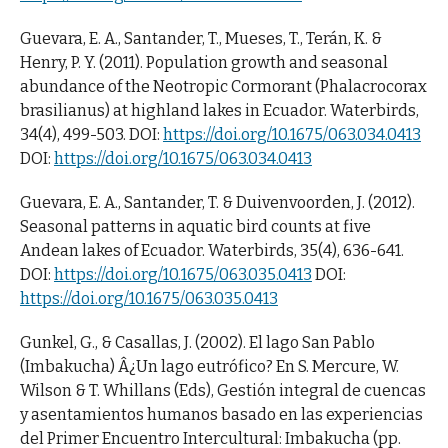
Guevara, E. A., Santander, T., Mueses, T., Terán, K. &
Henry, P. Y. (2011). Population growth and seasonal
abundance of the Neotropic Cormorant (Phalacrocorax
brasilianus) at highland lakes in Ecuador. Waterbirds,
34(4), 499-503. DOI:
https://doi.org/10.1675/063.034.0413
DOI:
https://doi.org/10.1675/063.034.0413
Guevara, E. A., Santander, T. & Duivenvoorden, J. (2012).
Seasonal patterns in aquatic bird counts at five
Andean lakes of Ecuador. Waterbirds, 35(4), 636-641.
DOI:
https://doi.org/10.1675/063.035.0413
DOI:
https://doi.org/10.1675/063.035.0413
Gunkel, G., & Casallas, J. (2002). El lago San Pablo
(Imbakucha) Â¿Un lago eutrófico? En S. Mercure, W.
Wilson & T. Whillans (Eds), Gestión integral de cuencas
y asentamientos humanos basado en las experiencias
del Primer Encuentro Intercultural: Imbakucha (pp.