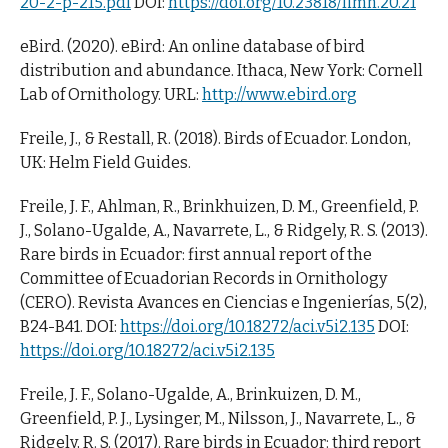
20-2-p-215.pdf
DOI:
https://doi.org/10.23818/limn.20.21
eBird. (2020). eBird: An online database of bird
distribution and abundance. Ithaca, New York: Cornell
Lab of Ornithology. URL:
http://www.ebird.org
Freile, J., & Restall, R. (2018). Birds of Ecuador. London,
UK: Helm Field Guides.
Freile, J. F., Ahlman, R., Brinkhuizen, D. M., Greenfield, P.
J., Solano-Ugalde, A., Navarrete, L., & Ridgely, R. S. (2013).
Rare birds in Ecuador: first annual report of the
Committee of Ecuadorian Records in Ornithology
(CERO). Revista Avances en Ciencias e Ingenierías, 5(2),
B24-B41. DOI:
https://doi.org/10.18272/aci.v5i2.135
DOI:
https://doi.org/10.18272/aci.v5i2.135
Freile, J. F., Solano-Ugalde, A., Brinkuizen, D. M.,
Greenfield, P. J., Lysinger, M., Nilsson, J., Navarrete, L., &
Ridgely, R. S. (2017). Rare birds in Ecuador: third report