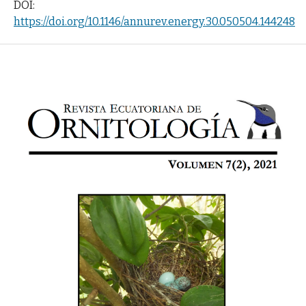
DOI:
https://doi.org/10.1146/annurev.energy.30.050504.144248