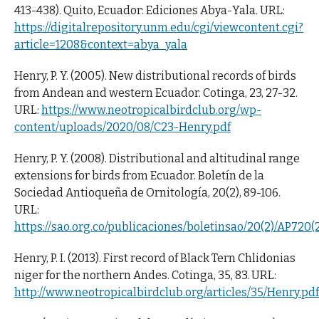
413-438). Quito, Ecuador: Ediciones Abya-Yala. URL:
https://digitalrepository.unm.edu/cgi/viewcontent.cgi?
article=1208&context=abya_yala
Henry, P. Y. (2005). New distributional records of birds
from Andean and western Ecuador. Cotinga, 23, 27-32.
URL:
https://www.neotropicalbirdclub.org/wp-
content/uploads/2020/08/C23-Henry.pdf
Henry, P. Y. (2008). Distributional and altitudinal range
extensions for birds from Ecuador. Boletín de la
Sociedad Antioqueña de Ornitología, 20(2), 89-106.
URL:
https://sao.org.co/publicaciones/boletinsao/20(2)/AP720(
Henry, P. I. (2013). First record of Black Tern Chlidonias
niger for the northern Andes. Cotinga, 35, 83. URL:
http://www.neotropicalbirdclub.org/articles/35/Henry.pdf