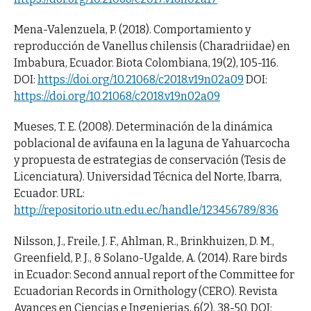
Mena-Valenzuela, P. (2018). Comportamiento y
reproducción de Vanellus chilensis (Charadriidae) en
Imbabura, Ecuador. Biota Colombiana, 19(2), 105-116.
DOI:
https://doi.org/10.21068/c2018.v19n02a09
DOI:
https://doi.org/10.21068/c2018.v19n02a09
Mueses, T. E. (2008). Determinación de la dinámica
poblacional de avifauna en la laguna de Yahuarcocha
y propuesta de estrategias de conservación (Tesis de
Licenciatura). Universidad Técnica del Norte, Ibarra,
Ecuador. URL:
http://repositorio.utn.edu.ec/handle/123456789/836
Nilsson, J., Freile, J. F., Ahlman, R., Brinkhuizen, D. M.,
Greenfield, P. J., & Solano-Ugalde, A. (2014). Rare birds
in Ecuador: Second annual report of the Committee for
Ecuadorian Records in Ornithology (CERO). Revista
Avances en Ciencias e Ingenierias, 6(2), 38-50. DOI: