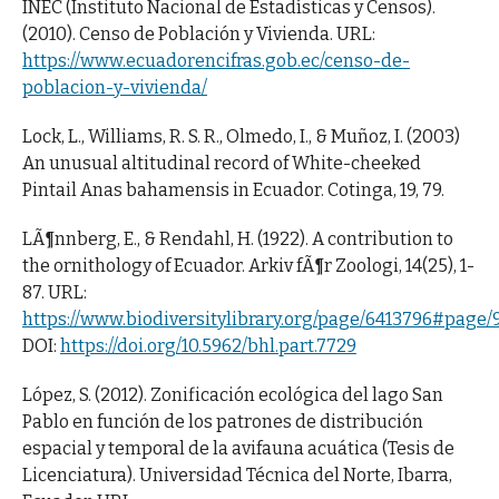
INEC (Instituto Nacional de Estadísticas y Censos).
(2010). Censo de Población y Vivienda. URL:
https://www.ecuadorencifras.gob.ec/censo-de-
poblacion-y-vivienda/
Lock, L., Williams, R. S. R., Olmedo, I., & Muñoz, I. (2003)
An unusual altitudinal record of White-cheeked
Pintail Anas bahamensis in Ecuador. Cotinga, 19, 79.
LÃ¶nnberg, E., & Rendahl, H. (1922). A contribution to
the ornithology of Ecuador. Arkiv fÃ¶r Zoologi, 14(25), 1-
87. URL:
https://www.biodiversitylibrary.org/page/6413796#page
DOI:
https://doi.org/10.5962/bhl.part.7729
López, S. (2012). Zonificación ecológica del lago San
Pablo en función de los patrones de distribución
espacial y temporal de la avifauna acuática (Tesis de
Licenciatura). Universidad Técnica del Norte, Ibarra,