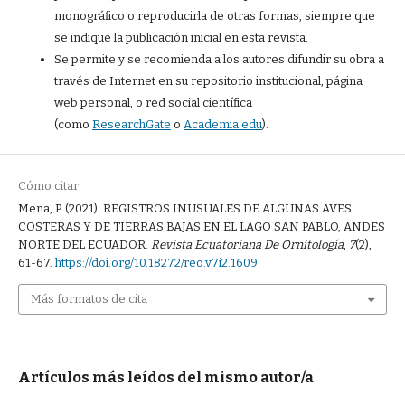
monográfico o reproducirla de otras formas, siempre que
se indique la publicación inicial en esta revista.
Se permite y se recomienda a los autores difundir su obra a
través de Internet en su repositorio institucional, página
web personal, o red social científica
(como
ResearchGate
o
Academia.edu
).
Cómo citar
Mena, P. (2021). REGISTROS INUSUALES DE ALGUNAS AVES
COSTERAS Y DE TIERRAS BAJAS EN EL LAGO SAN PABLO, ANDES
NORTE DEL ECUADOR.
Revista Ecuatoriana De Ornitología
,
7
(2),
61-67.
https://doi.org/10.18272/reo.v7i2.1609
Más formatos de cita
Artículos más leídos del mismo autor/a