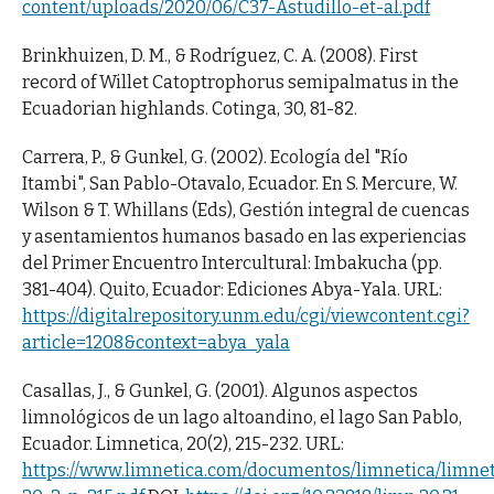
content/uploads/2020/06/C37-Astudillo-et-al.pdf
Brinkhuizen, D. M., & Rodríguez, C. A. (2008). First
record of Willet Catoptrophorus semipalmatus in the
Ecuadorian highlands. Cotinga, 30, 81-82.
Carrera, P., & Gunkel, G. (2002). Ecología del "Río
Itambi", San Pablo-Otavalo, Ecuador. En S. Mercure, W.
Wilson & T. Whillans (Eds), Gestión integral de cuencas
y asentamientos humanos basado en las experiencias
del Primer Encuentro Intercultural: Imbakucha (pp.
381-404). Quito, Ecuador: Ediciones Abya-Yala. URL:
https://digitalrepository.unm.edu/cgi/viewcontent.cgi?
article=1208&context=abya_yala
Casallas, J., & Gunkel, G. (2001). Algunos aspectos
limnológicos de un lago altoandino, el lago San Pablo,
Ecuador. Limnetica, 20(2), 215-232. URL:
https://www.limnetica.com/documentos/limnetica/limnet