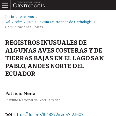
Inicio
/
Archivos
/
Vol. 7 Núm. 2 (2021): Revista Ecuatoriana de Ornitología
/
Comunicaciones Cortas
REGISTROS INUSUALES DE
ALGUNAS AVES COSTERAS Y DE
TIERRAS BAJAS EN EL LAGO SAN
PABLO, ANDES NORTE DEL
ECUADOR
Patricio Mena
Instituto Nacional de Biodiversidad
https://doi.org/10.18272/reo.v7i2.1609
DOI: