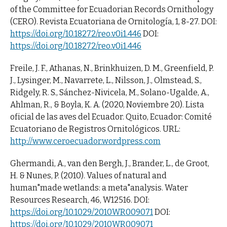
of the Committee for Ecuadorian Records Ornithology
(CERO). Revista Ecuatoriana de Ornitología, 1, 8-27. DOI:
https://doi.org/10.18272/reo.v0i1.446
DOI:
https://doi.org/10.18272/reo.v0i1.446
Freile, J. F., Athanas, N., Brinkhuizen, D. M., Greenfield, P.
J., Lysinger, M., Navarrete, L., Nilsson, J., Olmstead, S.,
Ridgely, R. S., Sánchez-Nivicela, M., Solano-Ugalde, A.,
Ahlman, R., & Boyla, K. A. (2020, Noviembre 20). Lista
oficial de las aves del Ecuador. Quito, Ecuador: Comité
Ecuatoriano de Registros Ornitológicos. URL:
http://www.ceroecuador.wordpress.com
Ghermandi, A., van den Bergh, J., Brander, L., de Groot,
H. & Nunes, P. (2010). Values of natural and
human"made wetlands: a meta"analysis. Water
Resources Research, 46, W12516. DOI:
https://doi.org/10.1029/2010WR009071
DOI:
https://doi.org/10.1029/2010WR009071