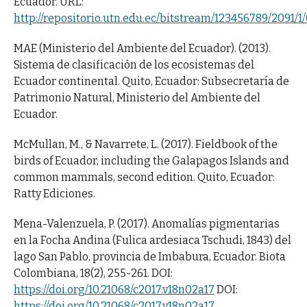
Ecuador. URL:
http://repositorio.utn.edu.ec/bitstream/123456789/
MAE (Ministerio del Ambiente del Ecuador). (2013).
Sistema de clasificación de los ecosistemas del
Ecuador continental. Quito, Ecuador: Subsecretaría de
Patrimonio Natural, Ministerio del Ambiente del
Ecuador.
McMullan, M., & Navarrete, L. (2017). Fieldbook of the
birds of Ecuador, including the Galapagos Islands and
common mammals, second edition. Quito, Ecuador:
Ratty Ediciones.
Mena-Valenzuela, P. (2017). Anomalías pigmentarias
en la Focha Andina (Fulica ardesiaca Tschudi, 1843) del
lago San Pablo, provincia de Imbabura, Ecuador. Biota
Colombiana, 18(2), 255-261. DOI:
https://doi.org/10.21068/c2017.v18n02a17
DOI:
https://doi.org/10.21068/c2017.v18n02a17