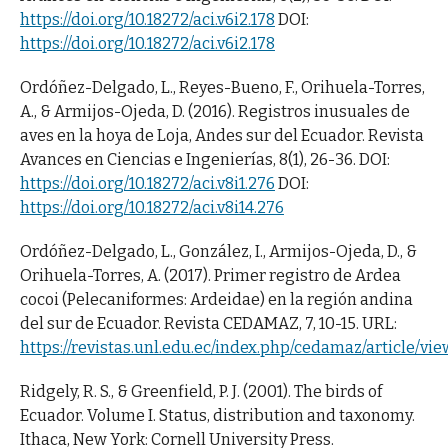
https://doi.org/10.18272/aci.v6i2.178
DOI:
https://doi.org/10.18272/aci.v6i2.178
Ordóñez-Delgado, L., Reyes-Bueno, F., Orihuela-Torres,
A., & Armijos-Ojeda, D. (2016). Registros inusuales de
aves en la hoya de Loja, Andes sur del Ecuador. Revista
Avances en Ciencias e Ingenierías, 8(1), 26-36. DOI:
https://doi.org/10.18272/aci.v8i1.276
DOI:
https://doi.org/10.18272/aci.v8i14.276
Ordóñez-Delgado, L., González, I., Armijos-Ojeda, D., &
Orihuela-Torres, A. (2017). Primer registro de Ardea
cocoi (Pelecaniformes: Ardeidae) en la región andina
del sur de Ecuador. Revista CEDAMAZ, 7, 10-15. URL:
https://revistas.unl.edu.ec/index.php/cedamaz/article/vi
Ridgely, R. S., & Greenfield, P. J. (2001). The birds of
Ecuador. Volume I. Status, distribution and taxonomy.
Ithaca, New York: Cornell University Press.