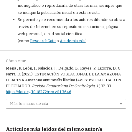
monográfico o reproducirla de otras formas, siempre que
se indique la publicación inicial en esta revista.
Se permite y se recomienda a los autores difundir su obra a
través de Internet en su repositorio institucional, página
web personal, o red social científica
(como
ResearchGate
o
Academia.edu
).
Cómo citar
Mena , P., León, J., Palacios, J., Delgado, B., Reyes, P., Latorre, D., &
Parra, D. (2025). ESTIMACIÓN POBLACIONAL DE LA AMAZONA
LILACINA Amazona autumnalis lilacina (AVES: PSITTACIDAE) EN
EL ECUADOR.
Revista Ecuatoriana De Ornitología
,
11
, 32-33.
https://doi.org/10.18272/reo.vi11.3646
Más formatos de cita
Artículos más leídos del mismo autor/a