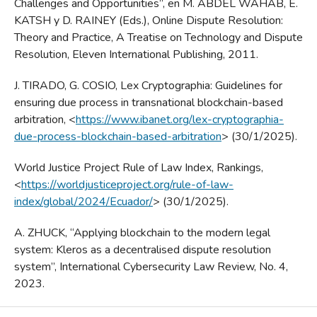
Challenges and Opportunities”, en M. ABDEL WAHAB, E.
KATSH y D. RAINEY (Eds.), Online Dispute Resolution:
Theory and Practice, A Treatise on Technology and Dispute
Resolution, Eleven International Publishing, 2011.
J. TIRADO, G. COSIO, Lex Cryptographia: Guidelines for
ensuring due process in transnational blockchain-based
arbitration, <
https://www.ibanet.org/lex-cryptographia-
due-process-blockchain-based-arbitration
> (30/1/2025).
World Justice Project Rule of Law Index, Rankings,
<
https://worldjusticeproject.org/rule-of-law-
index/global/2024/Ecuador/
> (30/1/2025).
A. ZHUCK, “Applying blockchain to the modern legal
system: Kleros as a decentralised dispute resolution
system”, International Cybersecurity Law Review, No. 4,
2023.