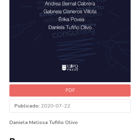
PDF
Publicado:
2020-07-22
Contenido
Daniela Melissa Tufiño Olivo
principal