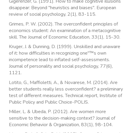
Gigerenzer, G. (1991). How to make cognitive illusions
disappear: Beyond "heuristics and biases". European
review of social psychology, 2(1), 83-115.
Grimes, P. W. (2002). The overconfident principles of
economics student: An examination of a metacognitive
skill. The Journal of Economic Education, 33(1), 15-30.
Kruger, J. & Dunning, D. (1999). Unskilled and unaware
of it: how difficulties in recognizing one"™s own
incompetence lead to inflated self-assessments.
Journal of personality and social psychology, 77(6),
1121.
Lotito, G., Maffioletti, A., & Novarese, M. (2014). Are
better students really less overconfident? a preliminary
test of different measures. Technical report, Institute of
Public Policy and Public Choice-POLIS.
Miller, L. & Ubeda, P. (2012). Are women more
sensitive to the decision-making context? Journal of
Economic Behavior & Organization, 83(1), 98-104.