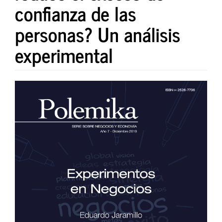
confianza de las
personas? Un análisis
experimental
Barra
lateral
del
artículo