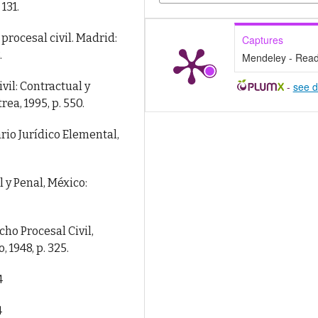
131.
rocesal civil. Madrid:
Captures
.
Mendeley - Rea
vil: Contractual y
-
see d
ea, 1995, p. 550.
rio Jurídico Elemental,
 y Penal, México:
ho Procesal Civil,
 1948, p. 325.
4
4