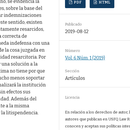
o, se evidencia la
PDF
HTML
s, sobre la base del
gar indemnizaciones
 este sentido, existen
Publicado
stamente resarcidos,
2019-08-12
a correcta de
 queda indefensa con una
de la cosa juzgada en
Número
dad resarcitoria. Por
Vol. 6 Núm. 1 (2019)
 una solución a la
tima no tiene por que
Sección
mucho menos soportar
Artículos
alizará la institución
sin efectos sus
Licencia
vidad. Además del
nte a la misma
En relación a los derechos de autor, 
la litispendencia.
autores que publican en USFQ Law 
conocen y aceptan sus políticas inte