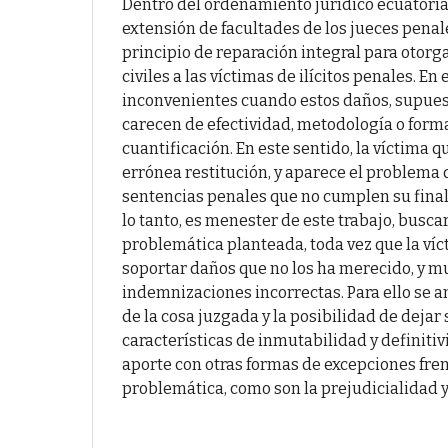
Dentro del ordenamiento jurídico ecuatorian
extensión de facultades de los jueces penale
principio de reparación integral para otor
civiles a las víctimas de ilícitos penales. En
inconvenientes cuando estos daños, supue
carecen de efectividad, metodología o form
cuantificación. En este sentido, la víctima
errónea restitución, y aparece el problema 
sentencias penales que no cumplen su finali
lo tanto, es menester de este trabajo, buscar
problemática planteada, toda vez que la víc
soportar daños que no los ha merecido, y 
indemnizaciones incorrectas. Para ello se an
de la cosa juzgada y la posibilidad de dejar 
características de inmutabilidad y definiti
aporte con otras formas de excepciones fre
problemática, como son la prejudicialidad y 