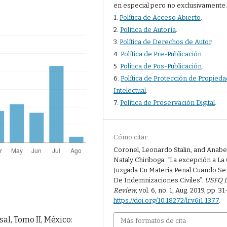
en especial pero no exclusivamente
1.
Política de Acceso Abierto
.
2.
Política de Autoría
.
3.
Política de Derechos de Autor
.
4.
Política de Pre-Publicación
.
5.
Política de Pos-Publicación
.
6.
Política de Protección de Propieda
Intelectual
.
7.
Política de Preservación Digital
.
Cómo citar
Coronel, Leonardo Stalin, and Anabe
Nataly Chiriboga. “La excepción a La
Juzgada En Materia Penal Cuando Se
De Indemnizaciones Civiles”.
USFQ 
Review
, vol. 6, no. 1, Aug. 2019, pp. 31
https://doi.org/10.18272/lr.v6i1.1377
.
al, Tomo II, México:
Más formatos de cita