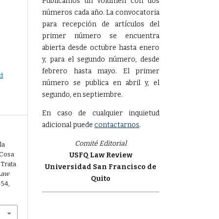
Publicamos un volumen con dos
:
números cada año. La convocatoria
para recepción de artículos del
primer número se encuentra
abierta desde octubre hasta enero
y, para el segundo número, desde
febrero hasta mayo. El primer
d
número se publica en abril y, el
segundo, en septiembre.
En caso de cualquier inquietud
adicional puede
contactarnos
.
Comité Editorial
la
 Cosa
USFQ Law Review
 Trata
Universidad San Francisco de
Law
Quito
-54,