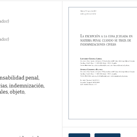
ador)
ador)
onsabilidad penal,
ias, indemnización,
les, objeto,