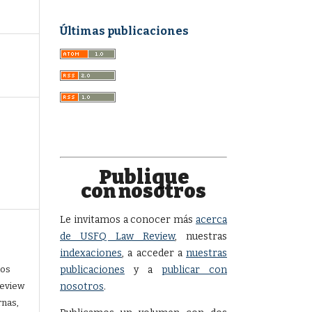
Últimas publicaciones
Publique
con nosotros
Le invitamos a conocer más
acerca
de USFQ Law Review
, nuestras
indexaciones
, a acceder a
nuestras
los
publicaciones
y a
publicar con
Review
nosotros
.
rnas,