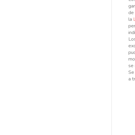
gar
de 
la
per
ind
Los
exc
pud
mon
se 
Se 
a t