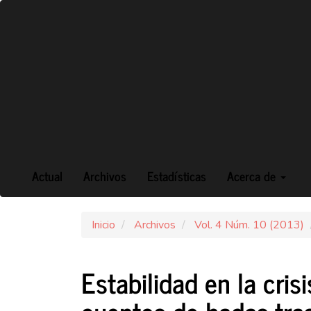
Navegación
principal
Contenido
principal
Barra
lateral
Actual
Archivos
Estadísticas
Acerca de
Inicio
Archivos
Vol. 4 Núm. 10 (2013)
Estabilidad en la cris