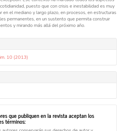
cotidianidad, puesto que con crisis e inestabilidad es muy
sar en el mediano y largo plazo, en procesos, en estructuras
ales permanentes, en un sustento que permita construir
entos y mirando más allá del próximo año.
es
úm. 10 (2013)
lo
s
res que publiquen en la revista aceptan los
es términos:
s autores conservarán sus derechos de autor y