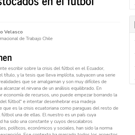
tocados en el fútbol
nido
bo Velasco
ernacional de Trabajo Chile
pal
men
lo
nte escribir sobre la crisis del fútbol en el Ecuador,
l título, y la tesis que lleva implícita, subyacen una serie
 realidades que se amalgaman y son muy difíciles de
a alcanzar el nirvana de un análisis equilibrado. En
 por economía de recursos, uno puede empezar borrando la
del fútbol" e intentar desenhebrar esa madeja
e que es la crisis ecuatoriana como paraguas del resto de
el fútbol una de ellas. El nuestro es un país cuya
ad ha sido una constante y cuyos descalabros
ales, políticos, económicos y sociales, han sido la norma
 excepción. Ese contexto ha marcado todos los aspectos