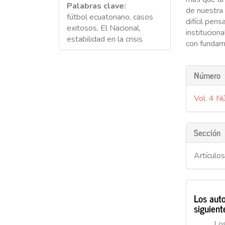
Palabras clave:
de nuestra 
fútbol ecuatoriano, casos
difícil pen
exitosos, El Nacional,
institucion
estabilidad en la crisis
con fundam
Detall
Número
del
Vol. 4 N
artícu
Sección
Artículo
Los auto
siguient
Lo