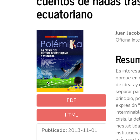
cuentos de hadas tras
ecuatoriano
Barra
Conte
Juan Jaco
Oficina Int
lateral
princi
del
del
Resu
artículo
artícu
Es interesa
porque en e
de ideas y
separar par
principio,
PDF
expresión "
interminabl
HTML
crisis, la d
inestabilid
Publicado:
2013-11-01
institucion
más que la