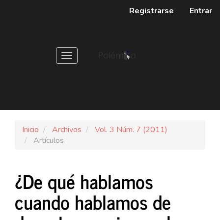
Navegación
Registrarse
Entrar
principal
Contenido
principal
Barra
Toggle
lateral
navigation
Inicio
Archivos
Vol. 3 Núm. 7 (2011)
Artículos
¿De qué hablamos
cuando hablamos de