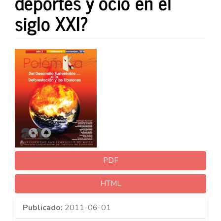
deportes y ocio en el
siglo XXI?
Barra
lateral
del
artículo
PDF
HTML
Publicado:
2011-06-01