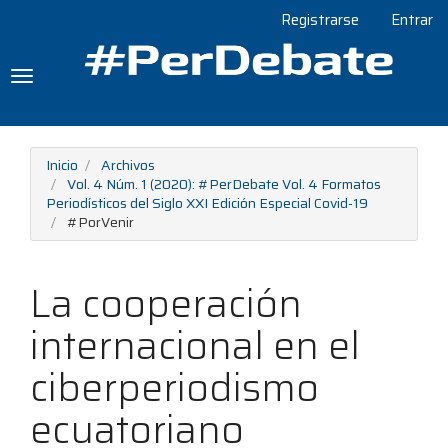
Navegación
Registrarse
Entrar
principal
Contenido
principal
Toggle
Barra
navigation
lateral
Inicio
Archivos
Vol. 4 Núm. 1 (2020): #PerDebate Vol. 4 Formatos
Periodísticos del Siglo XXI Edición Especial Covid-19
#PorVenir
La cooperación
internacional en el
ciberperiodismo
ecuatoriano