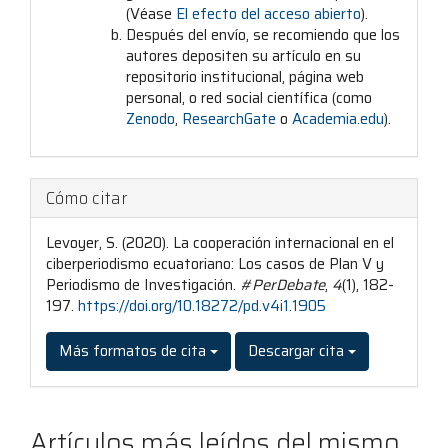
(Véase
El efecto del acceso abierto
).
Después del envío, se recomiendo que los
autores depositen su artículo en su
repositorio institucional, página web
personal, o red social científica (como
Zenodo
,
ResearchGate
o
Academia.edu
).
Cómo citar
Levoyer, S. (2020). La cooperación internacional en el
ciberperiodismo ecuatoriano: Los casos de Plan V y
Periodismo de Investigación.
#PerDebate
,
4
(1), 182-
197.
https://doi.org/10.18272/pd.v4i1.1905
Más formatos de cita
Descargar cita
Artículos más leídos del mismo