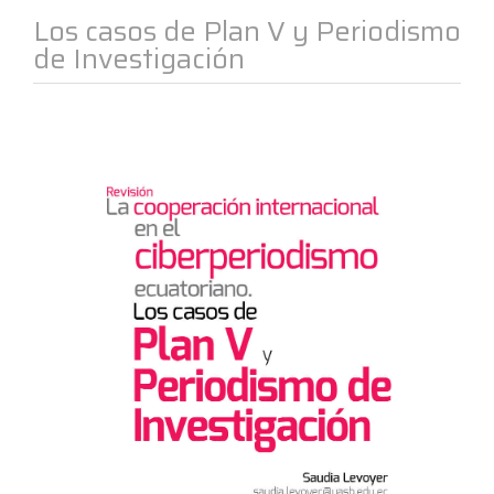
Los casos de Plan V y Periodismo
de Investigación
Barra
lateral
del
artículo