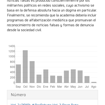
noticias falsas es producido conscientemente por los
militantes políticos en redes sociales, cuyo activismo se
basa en la defensa absoluta hacia un dogma en particular.
Finalmente, se recomienda que la academia debería incluir
programas de alfabetización mediática que promuevan el
reconocimiento de noticias falsas y formas de denuncia
desde la sociedad civil.
##plugins.themes.bootstrap3.displayStats.downloads##
Detalles
Número
del