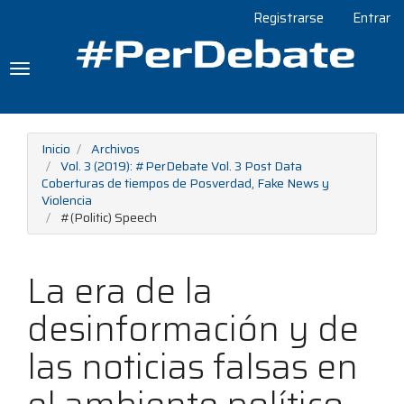
Navegación
Registrarse
Entrar
principal
Contenido
principal
Toggle
Barra
navigation
lateral
Inicio
Archivos
Vol. 3 (2019): #PerDebate Vol. 3 Post Data
Coberturas de tiempos de Posverdad, Fake News y
Violencia
#(Politic) Speech
La era de la
desinformación y de
las noticias falsas en