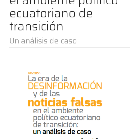
el ambiente político
ecuatoriano de
transición
Un análisis de caso
Barra
lateral
del
artículo