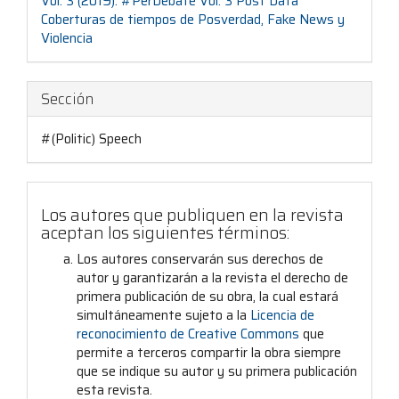
Vol. 3 (2019): #PerDebate Vol. 3 Post Data
artículo
Coberturas de tiempos de Posverdad, Fake News y
Violencia
Sección
#(Politic) Speech
Los autores que publiquen en la revista
aceptan los siguientes términos:
Los autores conservarán sus derechos de
autor y garantizarán a la revista el derecho de
primera publicación de su obra, la cual estará
simultáneamente sujeto a la
Licencia de
reconocimiento de Creative Commons
que
permite a terceros compartir la obra siempre
que se indique su autor y su primera publicación
esta revista.