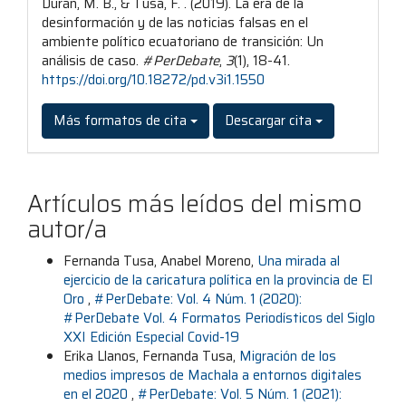
Durán, M. B., & Tusa, F. . (2019). La era de la
desinformación y de las noticias falsas en el
ambiente político ecuatoriano de transición: Un
análisis de caso.
#PerDebate
,
3
(1), 18-41.
https://doi.org/10.18272/pd.v3i1.1550
Más formatos de cita
Descargar cita
Artículos más leídos del mismo
autor/a
Fernanda Tusa, Anabel Moreno,
Una mirada al
ejercicio de la caricatura política en la provincia de El
Oro
,
#PerDebate: Vol. 4 Núm. 1 (2020):
#PerDebate Vol. 4 Formatos Periodísticos del Siglo
XXI Edición Especial Covid-19
Erika Llanos, Fernanda Tusa,
Migración de los
medios impresos de Machala a entornos digitales
en el 2020
,
#PerDebate: Vol. 5 Núm. 1 (2021):