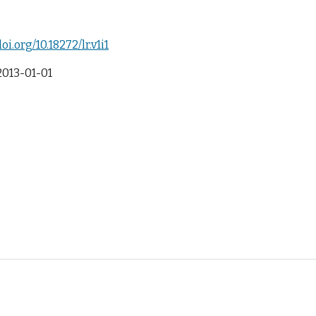
doi.org/10.18272/lr.v1i1
2013-01-01