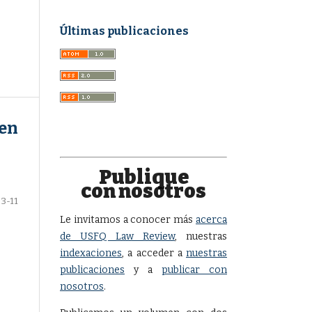
Últimas publicaciones
 en
Publique
con nosotros
3-11
Le invitamos a conocer más
acerca
de USFQ Law Review
, nuestras
indexaciones
, a acceder a
nuestras
publicaciones
y a
publicar con
nosotros
.