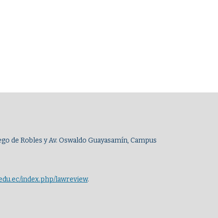
Diego de Robles y Av. Oswaldo Guayasamín, Campus
q.edu.ec/index.php/lawreview
.