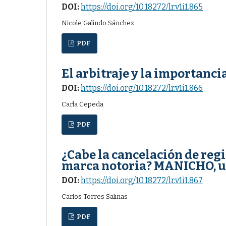
DOI:
https://doi.org/10.18272/lr.v1i1.865
Nicole Galindo Sánchez
PDF
El arbitraje y la importanci
DOI:
https://doi.org/10.18272/lr.v1i1.866
Carla Cepeda
PDF
¿Cabe la cancelación de regi
marca notoria? MANICHO, un
DOI:
https://doi.org/10.18272/lr.v1i1.867
Carlos Torres Salinas
PDF