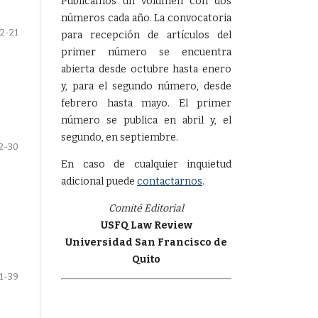
Publicamos un volumen con dos
números cada año. La convocatoria
12-21
para recepción de artículos del
primer número se encuentra
abierta desde octubre hasta enero
y, para el segundo número, desde
febrero hasta mayo. El primer
número se publica en abril y, el
segundo, en septiembre.
2-30
En caso de cualquier inquietud
adicional puede
contactarnos
.
Comité Editorial
USFQ Law Review
Universidad San Francisco de
Quito
1-39