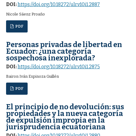
DOI:
https://doi.org/10.18272/ulr.v10i1.2887
Nicole Sáenz Proaño
PDF
Personas privadas de libertad en
Ecuador: ¿una categoría
sospechosa inexplorada?
DOI:
https://doi.org/10.18272/ulr.v10i1.2875
Bairon Iván Espinoza Guillén
PDF
El principio de no devolución: sus
propiedades y la nueva categoría
de expulsión impropia en la
jurisprudencia ecuatoriana
DOI:
https://doi.org/10.18272/ulr.v10i1.2880