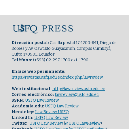
Dirección postal:
Casilla postal 17-1200-841, Diego de
Robles y Av. Oswaldo Guayasamín, Campus Cumbayá,
Quito 170901, Ecuador
Teléfono:
(+593) 02-297-1700 ext. 1790.
Enlace web permanente:
https://revistas.usfq.edu.ec/index.php/lawreview
.
Web institucional:
http://lawreview.usfq.edu.ec
Correo electrónico:
lawreview@usfq.edu.ec
SSRN:
USFQ Law Review
Academia.edu:
USFQ Law Review
Mendeley:
Law Review USFQ
LinkedIn:
USFQ Law Review
Twitter:
USFQ Law Review
(
@USFQLawReview
)