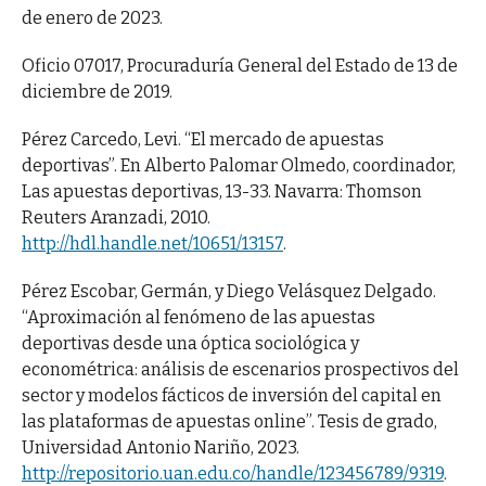
de enero de 2023.
Oficio 07017, Procuraduría General del Estado de 13 de
diciembre de 2019.
Pérez Carcedo, Levi. “El mercado de apuestas
deportivas”. En Alberto Palomar Olmedo, coordinador,
Las apuestas deportivas, 13-33. Navarra: Thomson
Reuters Aranzadi, 2010.
http://hdl.handle.net/10651/13157
.
Pérez Escobar, Germán, y Diego Velásquez Delgado.
“Aproximación al fenómeno de las apuestas
deportivas desde una óptica sociológica y
econométrica: análisis de escenarios prospectivos del
sector y modelos fácticos de inversión del capital en
las plataformas de apuestas online”. Tesis de grado,
Universidad Antonio Nariño, 2023.
http://repositorio.uan.edu.co/handle/123456789/9319
.