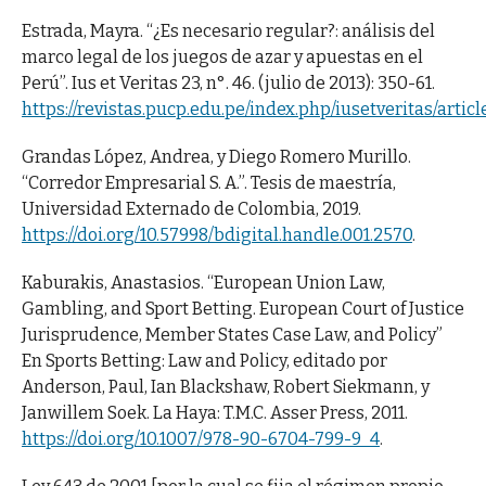
Estrada, Mayra. “¿Es necesario regular?: análisis del
marco legal de los juegos de azar y apuestas en el
Perú”. Ius et Veritas 23, n°. 46. (julio de 2013): 350-61.
https://revistas.pucp.edu.pe/index.php/iusetveritas/articl
Grandas López, Andrea, y Diego Romero Murillo.
“Corredor Empresarial S. A.”. Tesis de maestría,
Universidad Externado de Colombia, 2019.
https://doi.org/10.57998/bdigital.handle.001.2570
.
Kaburakis, Anastasios. “European Union Law,
Gambling, and Sport Betting. European Court of Justice
Jurisprudence, Member States Case Law, and Policy”
En Sports Betting: Law and Policy, editado por
Anderson, Paul, Ian Blackshaw, Robert Siekmann, y
Janwillem Soek. La Haya: T.M.C. Asser Press, 2011.
https://doi.org/10.1007/978-90-6704-799-9_4
.