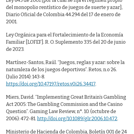
Ley 643 de 2001 [por la cual se fija el régimen propio
del monopolio rentístico de juegos de suerte y azar],
Diario Oficial de Colombia 44.294 del 17 de enero de
2001.
Ley Orgánica para el Fortalecimiento de la Economía
Familiar [LOFEF]. R. O. Suplemento 335 del 20 de junio
de 2023.
Martínez-Santos, Raúl. “Juegos, reglas y azar: sobre la
naturaleza de los juegos deportivos”. Retos, n.o 26.
(Julio 2014): 143-8.
https://doi.org/10.47197/retos.v0i26.34417
.
Miers, David. “Implementing Great Britain’s Gambling
Act 2005: The Gambling Commission and the Casino
Question”. Gaming Law Review, n°. 10. (octubre de
2006): 472-81.
http://doi.org/10.1089/glr.2006.10.472
.
Ministerio de Hacienda de Colombia, Boletín 001 de 24