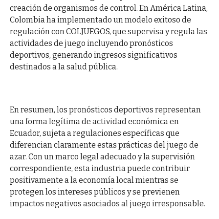
creación de organismos de control. En América Latina,
Colombia ha implementado un modelo exitoso de
regulación con COLJUEGOS, que supervisa y regula las
actividades de juego incluyendo pronósticos
deportivos, generando ingresos significativos
destinados a la salud pública.
En resumen, los pronósticos deportivos representan
una forma legítima de actividad económica en
Ecuador, sujeta a regulaciones específicas que
diferencian claramente estas prácticas del juego de
azar. Con un marco legal adecuado y la supervisión
correspondiente, esta industria puede contribuir
positivamente a la economía local mientras se
protegen los intereses públicos y se previenen
impactos negativos asociados al juego irresponsable.