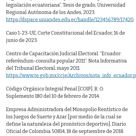
legislación ecuatoriana”. Tesis de grado, Universidad
Regional Autónoma de los Andes, 2023.
https://dspace.uniandes.edu.ec/handle/123456789/17420
.
Caso 1-23-UE, Corte Constitucional del Ecuador, 16 de
junio de 2023.
Centro de Capacitación Judicial Electoral. “Ecuador:
referéndum-consulta popular 2011”. Nota Informativa
del Tribunal Electoral, mayo 2011.
https://www.te.gob.mx/ccje/Archivos/nota_info_ecuador.p
Código Orgánico Integral Penal [COIP]. R. O.
Suplemento 180 del 10 de febrero de 2014.
Empresa Administradora del Monopolio Rentístico de
los Juegos de Suerte y Azar [por medio de la cual se
define la naturaleza del pronóstico deportivo], Diario
Oficial de Colombia 50814, 18 de septiembre de 2018.