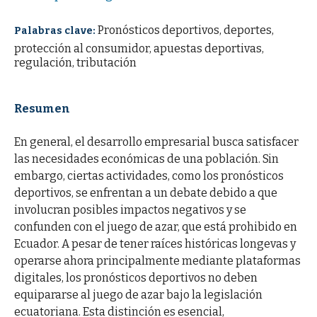
Pronósticos deportivos, deportes,
Palabras clave:
protección al consumidor, apuestas deportivas,
regulación, tributación
Resumen
En general, el desarrollo empresarial busca satisfacer
las necesidades económicas de una población. Sin
embargo, ciertas actividades, como los pronósticos
deportivos, se enfrentan a un debate debido a que
involucran posibles impactos negativos y se
confunden con el juego de azar, que está prohibido en
Ecuador. A pesar de tener raíces históricas longevas y
operarse ahora principalmente mediante plataformas
digitales, los pronósticos deportivos no deben
equipararse al juego de azar bajo la legislación
ecuatoriana. Esta distinción es esencial,