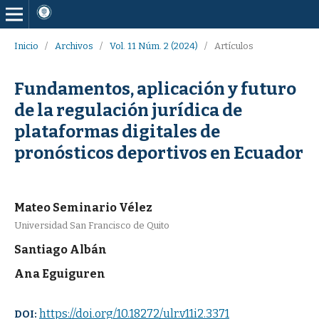
Inicio
/
Archivos
/
Vol. 11 Núm. 2 (2024)
/
Artículos
Fundamentos, aplicación y futuro
de la regulación jurídica de
plataformas digitales de
pronósticos deportivos en Ecuador
Mateo Seminario Vélez
Universidad San Francisco de Quito
Santiago Albán
Ana Eguiguren
https://doi.org/10.18272/ulr.v11i2.3371
DOI: