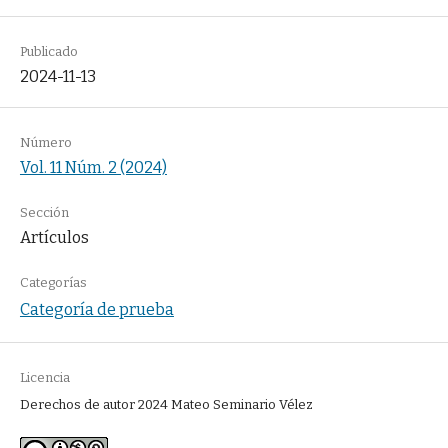
Publicado
2024-11-13
Número
Vol. 11 Núm. 2 (2024)
Sección
Artículos
Categorías
Categoría de prueba
Licencia
Derechos de autor 2024 Mateo Seminario Vélez