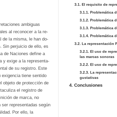
3.1. El requisito de rep
3.1.1. Problemática 
3.1.2. Problemática d
pretaciones ambiguas 
3.1.3. Problemática d
ales al reconocer a la re­
3.1.4. Problemática 
 de la misma, le han do­
3.2. La representación 
Sin perjuicio de ello, es 
3.2.1. El uso de repr
a de Naciones define a 
las marcas sonoras
a y exige a la representa­
3.2.2. El uso de repr
al de su registro. Este 
3.2.3. La representac
 exigencia tiene sentido 
gustativas
 objeto de protección de 
4. Conclusiones
aculiza el registro de 
inición de marca, no 
 ser representadas según 
dad. Por ello, la 