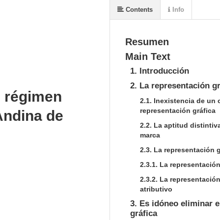
Contents
Info
Resumen
Main Text
1. Introducción
2. La representación gr
l régimen
2.1. Inexistencia de un 
representación gráfica
Andina de
2.2. La aptitud distint
marca
2.3. La representación 
2.3.1. La representació
2.3.2. La representació
atributivo
3. Es idóneo eliminar e
gráfica