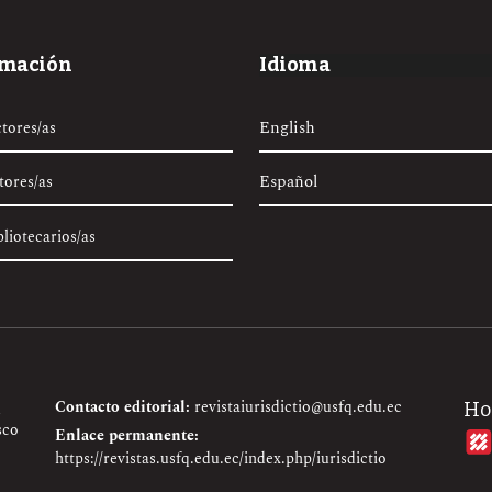
rmación
Idioma
English
ctores/as
Español
tores/as
bliotecarios/as
Contacto editorial:
revistaiurisdictio@usfq.edu.ec
Ho
sco
Enlace permanente:
https://revistas.usfq.edu.ec/index.php/iurisdictio