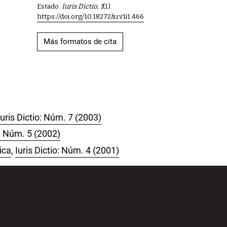
Estado.
Iuris Dictio
,
1
(1).
https://doi.org/10.18272/iu.v1i1.466
Más formatos de cita
Iuris Dictio: Núm. 7 (2003)
o: Núm. 5 (2002)
ica
,
Iuris Dictio: Núm. 4 (2001)