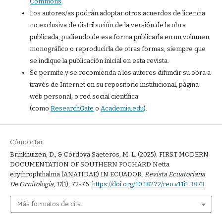
Commons
.
Los autores/as podrán adoptar otros acuerdos de licencia
no exclusiva de distribución de la versión de la obra
publicada, pudiendo de esa forma publicarla en un volumen
monográfico o reproducirla de otras formas, siempre que
se indique la publicación inicial en esta revista.
Se permite y se recomienda a los autores difundir su obra a
través de Internet en su repositorio institucional, página
web personal, o red social científica
(como
ResearchGate
o
Academia.edu
).
Cómo citar
Brinkhuizen, D., & Córdova Saeteros, M. L. (2025). FIRST MODERN
DOCUMENTATION OF SOUTHERN POCHARD Netta
erythrophthalma (ANATIDAE) IN ECUADOR.
Revista Ecuatoriana
De Ornitología
,
11
(1), 72-76.
https://doi.org/10.18272/reo.v11i1.3873
Más formatos de cita