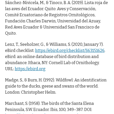
Sánchez-Nivicela, M., & Tinoco, B. A. (2019). Lista roja de
las aves del Ecuador. Quito: Aves y Conservación,
Comité Ecuatoriano de Registros Ornitológicos,
Fundación Charles Darwin, Universidad del Azuay,
Red Aves Ecuador & Universidad San Francisco de
Quito.
Lenz, T., Seeholzer, G., & Williams, S. (2020, January 7).
eBird checklist:
https://ebird.org/checklist/S63151626
.
eBird: an online database of bird distribution and
abundance. Ithaca, NY: Cornell Lab of Ornithology.
URL:
https://ebird.org
Madge, S., & Burn, H. (1992). Wildfowl: An identification
guide to the ducks, geese and swans of the world.
London: Christopher Helm.
Marchant, S. (1958). The birds of the Santa Elena
Peninsula, S.W. Ecuador. Ibis, 100, 349–387. DOI: