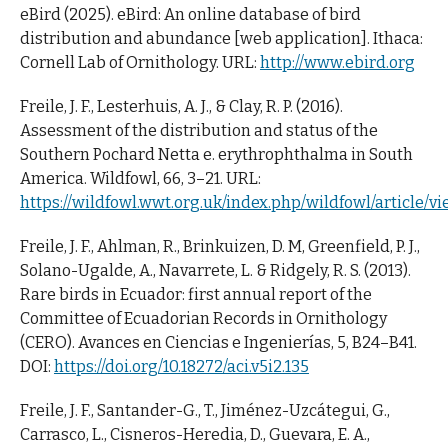
eBird (2025). eBird: An online database of bird
distribution and abundance [web application]. Ithaca:
Cornell Lab of Ornithology. URL:
http://www.ebird.org
Freile, J. F., Lesterhuis, A. J., & Clay, R. P. (2016).
Assessment of the distribution and status of the
Southern Pochard Netta e. erythrophthalma in South
America. Wildfowl, 66, 3–21. URL:
https://wildfowl.wwt.org.uk/index.php/wildfowl/article/v
Freile, J. F., Ahlman, R., Brinkuizen, D. M, Greenfield, P. J.,
Solano-Ugalde, A., Navarrete, L. & Ridgely, R. S. (2013).
Rare birds in Ecuador: first annual report of the
Committee of Ecuadorian Records in Ornithology
(CERO). Avances en Ciencias e Ingenierías, 5, B24–B41.
DOI:
https://doi.org/10.18272/aci.v5i2.135
Freile, J. F., Santander-G., T., Jiménez-Uzcátegui, G.,
Carrasco, L., Cisneros-Heredia, D., Guevara, E. A.,