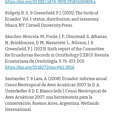
https://doi.org/10.1111/j.1474-919X.1958.tb00404.x
Ridgely, R. S., & Greenfield, P. J. (2001). The birds of
Ecuador. Vol. I: status, distribution, and taxonomy.
Ithaca, NY: Cornell University Press.
Sánchez-Nivicela, M., Freile, J. F., Olmstead, S., Athanas,
N., Brinkhuizen, D. M., Navarrete, L., Nilsson, J. &
Greenfield, P. J. (2023). Sixth report of the Committee
for Ecuadorian Records in Ornithology (CERO). Revista
Ecuatoriana de Ornitología, 9, 76–103. DOI:
https://doi.org/10.18272/reo.v9i2.2856
Santander, T. & Lara, A. (2008). Ecuador: informe anual.
Censo Neotropical de Aves Acuáticas 2007. In D. A.
Unterkofler & D. E. Blanco (eds.), Censo Neotropical de
Aves Acuáticas 2007; una herramienta para la
conservación. Buenos Aires, Argentina: Wetlands
International.