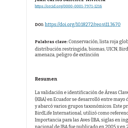
https://orcid.org/0000-0001-7971-1216
https://doi.org/10.18272/reo.vi11.3670
DOI:
Conservación, lista roja gl
Palabras clave:
distribución restringida, biomas, UICN, Bird
amenaza, peligro de extinción
Resumen
La validación e identificación de Áreas Clav
(KBA) en Ecuador se desarrolló entre mayo 
y abarcó varios grupos taxonómicos. Este pr
BirdLife International, utilizó como referen
Importancia para las Aves (IBA, siglas en ing
nacional de IBA fue publicado en 2005 y en 