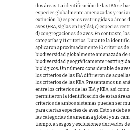
dos áreas. La identificación de las IBA se bas
especies globalmente amenazadas y casi 
extinción; b) especies restringidas a área
aves (EBA, siglas en inglés); c) especies res
d) congregaciones de aves. En contraste, la
categorías y 11 criterios. Durante la identif
aplicaron aproximadamente 10 criterios de 3
biodiversidad globalmente amenazada de ex
biodiversidad geográficamente restringida;
biológicos. Un número considerable de ave
los criterios de las IBA difirieron de aquel
los criterios de las KBA. Presentamos un aná
entre los criterios de las IBA y KBA, así com
permitieron la identificación de estas área
criterios de ambos sistemas pueden ser m
para ciertas especies de aves. Esto se debe 
las categorías de amenaza global y sus camb
tiempo, a sesgos y exclusiones derivados d