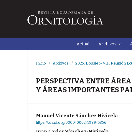
Actual
Archivos
A
Inicio
/
Archivos
/
2025: Dossier- VIII Reunión Ec
PERSPECTIVA ENTRE ÁREAS
Y ÁREAS IMPORTANTES PAR
Manuel Vicente Sánchez Nivicela
https://orcid.org/0000-0002-1989-5356
Juan Carlos Sánchez-Nivicela