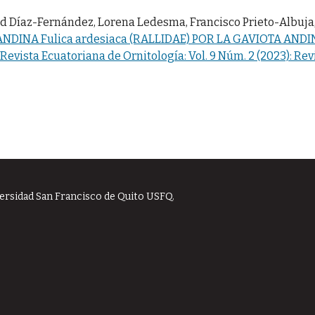
id Díaz-Fernández, Lorena Ledesma, Francisco Prieto-Albuja
DINA Fulica ardesiaca (RALLIDAE) POR LA GAVIOTA ANDI
Revista Ecuatoriana de Ornitología: Vol. 9 Núm. 2 (2023): Rev
versidad San Francisco de Quito USFQ.