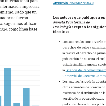
ión Internacional para
Atribución-NoComercial 4.0
.
a información imprecisa
demismo. Dado que un
Los autores que publiquen en
uador no fueron
Revista Ecuatoriana de
a, sugerimos utilizar
Ornitología
aceptan los siguie
2024, como línea base
términos:
Los autores/as conservarán s
derechos de autor y garantiza
la revista el derecho de prime
publicación de su obra, el cuál
estará simultáneamente sujet
la
Licencia de Reconocimient
Comercial de Creative Comm
Los autores/as podrán adopta
otros acuerdos de licencia no
exclusiva de distribución de la
versión de la obra publicada,
pudiendo de esa forma public