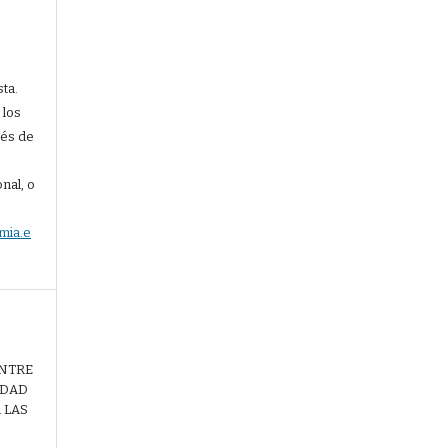
sta.
 los
vés de
nal, o
mia.e
 ENTRE
IDAD
 LAS