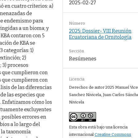
2025-02-27
ó en cuatro criterios: a)
amenazadas de
s de endemismo para
Número
tringidas a un bioma; y
2025: Dossier- VIII Reunión
s KBA contaron con 5
Ecuatoriana de Ornitología
icación de KBA se
 categorías: 1)
Sección
tinción; 2)
Resúmenes
 3) procesos
s que cumplieron con
Licencia
las que cumplieron con
lisis de las diferencias
Derechos de autor 2025 Manuel Vic
o de las especies que
Sanchez Nivicela, Juan Carlos Sánch
s. Enfatizamos cómo los
Nivicela
utuamente excluyentes
a posibles errores en
ios a lo largo del
Esta obra está bajo una licencia
e la taxonomía
internacional
Creative Commons