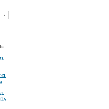
.
lis
sta
DEL
ta
EL
CIA