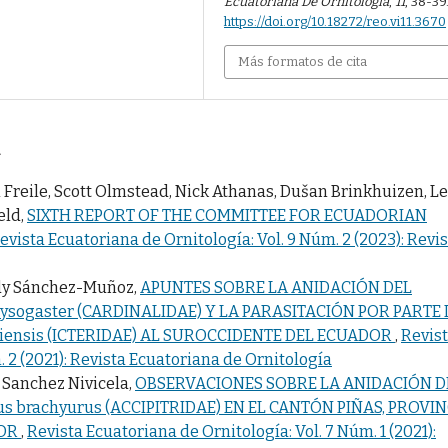
Ecuatoriana De Ornitología
,
11
, 38-39
https://doi.org/10.18272/reo.vi11.3670
Más formatos de cita
a
Freile, Scott Olmstead, Nick Athanas, Dušan Brinkhuizen, Le
eld,
SIXTH REPORT OF THE COMMITTEE FOR ECUADORIAN
evista Ecuatoriana de Ornitología: Vol. 9 Núm. 2 (2023): Revi
edy Sánchez-Muñoz,
APUNTES SOBRE LA ANIDACIÓN DEL
sogaster (CARDINALIDAE) Y LA PARASITACIÓN POR PARTE 
iensis (ICTERIDAE) AL SUROCCIDENTE DEL ECUADOR
,
Revis
. 2 (2021): Revista Ecuatoriana de Ornitología
Sanchez Nivicela,
OBSERVACIONES SOBRE LA ANIDACIÓN D
s brachyurus (ACCIPITRIDAE) EN EL CANTÓN PIÑAS, PROVIN
DOR
,
Revista Ecuatoriana de Ornitología: Vol. 7 Núm. 1 (2021):