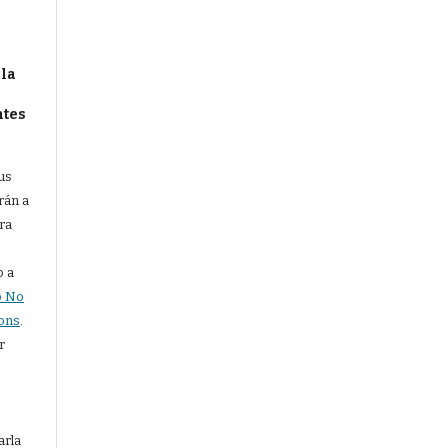
 la
ntes
us
rán a
ra
o a
o No
ons
.
r
arla