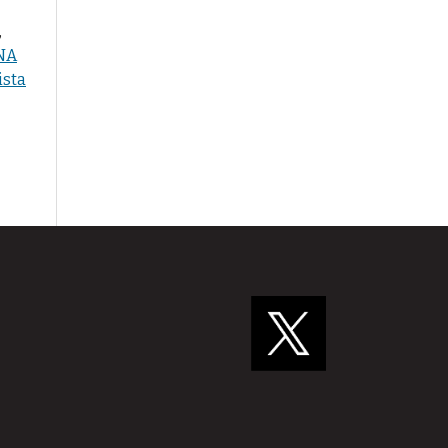
,
NA
ista