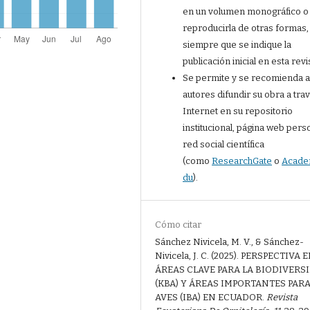
en un volumen monográfico o
reproducirla de otras formas,
siempre que se indique la
publicación inicial en esta revi
Se permite y se recomienda a
autores difundir su obra a tra
Internet en su repositorio
institucional, página web perso
red social científica
(como
ResearchGate
o
Acade
du
).
Cómo citar
Sánchez Nivicela, M. V., & Sánchez-
Nivicela, J. C. (2025). PERSPECTIVA
ÁREAS CLAVE PARA LA BIODIVERS
(KBA) Y ÁREAS IMPORTANTES PARA
AVES (IBA) EN ECUADOR.
Revista