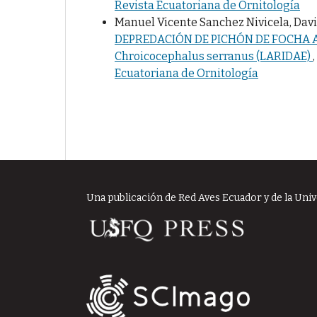
Revista Ecuatoriana de Ornitología
Manuel Vicente Sanchez Nivicela, Dav
DEPREDACIÓN DE PICHÓN DE FOCHA AN
Chroicocephalus serranus (LARIDAE)
,
Ecuatoriana de Ornitología
Una publicación de Red Aves Ecuador y de la Uni