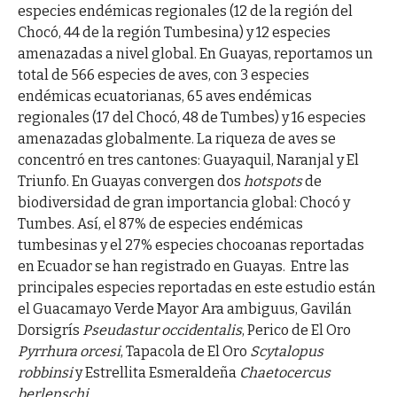
especies endémicas regionales (12 de la región del
Chocó, 44 de la región Tumbesina) y 12 especies
amenazadas a nivel global. En Guayas, reportamos un
total de 566 especies de aves, con 3 especies
endémicas ecuatorianas, 65 aves endémicas
regionales (17 del Chocó, 48 de Tumbes) y 16 especies
amenazadas globalmente. La riqueza de aves se
concentró en tres cantones: Guayaquil, Naranjal y El
Triunfo. En Guayas convergen dos
hotspots
de
biodiversidad de gran importancia global: Chocó y
Tumbes. Así, el 87% de especies endémicas
tumbesinas y el 27% especies chocoanas reportadas
en Ecuador se han registrado en Guayas. Entre las
principales especies reportadas en este estudio están
el Guacamayo Verde Mayor Ara ambiguus, Gavilán
Dorsigrís
Pseudastur occidentalis
, Perico de El Oro
Pyrrhura orcesi
, Tapacola de El Oro
Scytalopus
robbinsi
y Estrellita Esmeraldeña
Chaetocercus
berlepschi
.