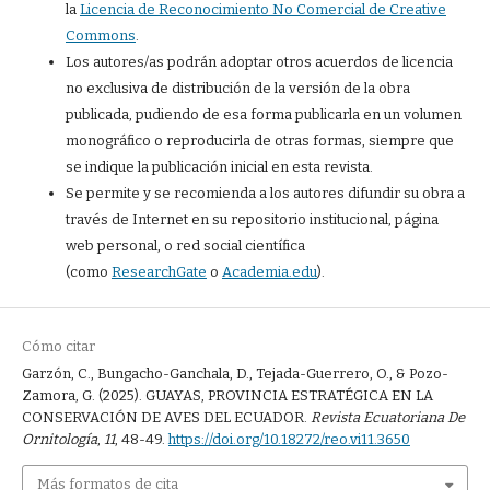
la
Licencia de Reconocimiento No Comercial de Creative
Commons
.
Los autores/as podrán adoptar otros acuerdos de licencia
no exclusiva de distribución de la versión de la obra
publicada, pudiendo de esa forma publicarla en un volumen
monográfico o reproducirla de otras formas, siempre que
se indique la publicación inicial en esta revista.
Se permite y se recomienda a los autores difundir su obra a
través de Internet en su repositorio institucional, página
web personal, o red social científica
(como
ResearchGate
o
Academia.edu
).
Cómo citar
Garzón, C., Bungacho-Ganchala, D., Tejada-Guerrero, O., & Pozo-
Zamora, G. (2025). GUAYAS, PROVINCIA ESTRATÉGICA EN LA
CONSERVACIÓN DE AVES DEL ECUADOR.
Revista Ecuatoriana De
Ornitología
,
11
, 48-49.
https://doi.org/10.18272/reo.vi11.3650
Más formatos de cita