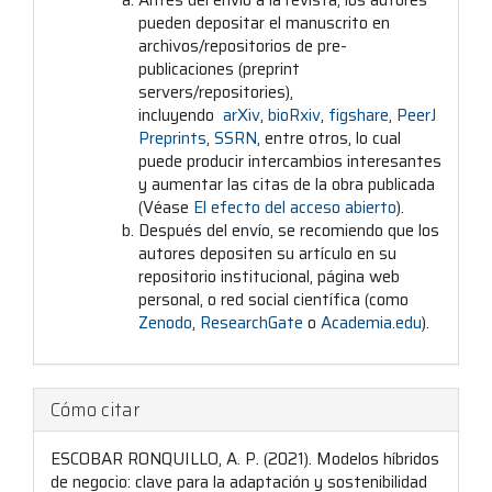
Antes del envío a la revista, los autores
pueden depositar el manuscrito en
archivos/repositorios de pre-
publicaciones (preprint
servers/repositories),
incluyendo
arXiv
,
bioRxiv
,
figshare
,
PeerJ
Preprints
,
SSRN
, entre otros, lo cual
puede producir intercambios interesantes
y aumentar las citas de la obra publicada
(Véase
El efecto del acceso abierto
).
Después del envío, se recomiendo que los
autores depositen su artículo en su
repositorio institucional, página web
personal, o red social científica (como
Zenodo
,
ResearchGate
o
Academia.edu
).
Cómo citar
ESCOBAR RONQUILLO, A. P. (2021). Modelos híbridos
de negocio: clave para la adaptación y sostenibilidad