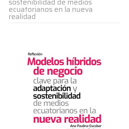
sostenibilidad de medios
ecuatorianos en la nueva
realidad
Barra
lateral
del
artículo