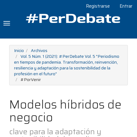
Navegación
Registrarse
Entrar
principal
Contenido
principal
Toggle
Barra
navigation
lateral
Inicio
Archivos
Vol. 5 Núm. 1 (2021): #PerDebate Vol. 5 "Periodismo
en tiempos de pandemia. Transformación, reinvención,
resiliencia y adaptación para la sostenibilidad de la
profesión en el futuro"
#PorVenir
Modelos híbridos de
negocio
clave para la adaptación y