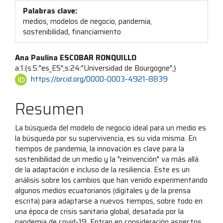
Palabras clave:
medios, modelos de negocio, pandemia,
sostenibilidad, financiamiento
Contenido
Ana Paulina ESCOBAR RONQUILLO
a:1:{s:5:"es_ES";s:24:"Universidad de Bourgogne";}
principal
https://orcid.org/0000-0003-4921-8839
del
Resumen
artículo
La búsqueda del modelo de negocio ideal para un medio es
la búsqueda por su supervivencia, es su vida misma. En
tiempos de pandemia, la innovación es clave para la
sostenibilidad de un medio y la "reinvención" va más allá
de la adaptación e incluso de la resiliencia. Este es un
análisis sobre los cambios que han venido experimentando
algunos medios ecuatorianos (digitales y de la prensa
escrita) para adaptarse a nuevos tiempos, sobre todo en
una época de crisis sanitaria global, desatada por la
pandemia de covid-19. Entran en consideración aspectos