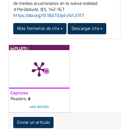
de medios ecuatorianos en la nueva realidad.
#PerDebate
,
5
(1), 142-167.
https://doi.org/10.18272/pd.v5i1.2317
Más formatos de cita
Descargar cita
Captures
Readers:
6
see details
Enviar
un
Enviar un artículo
artículo