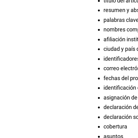
título del artí
resumen y abs
palabras clav
nombres compl
afiliación ins
ciudad y país 
identificadore
correo electr
fechas del pro
identificación
asignación de
declaración de
declaración so
cobertura
asuntos