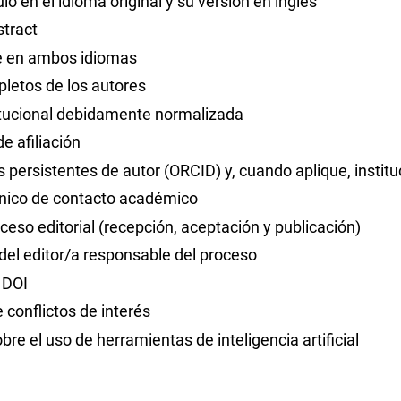
culo en el idioma original y su versión en inglés
tract
e en ambos idiomas
etos de los autores
titucional debidamente normalizada
de afiliación
s persistentes de autor (ORCID) y, cuando aplique, instit
ónico de contacto académico
ceso editorial (recepción, aceptación y publicación)
 del editor/a responsable del proceso
 DOI
 conflictos de interés
bre el uso de herramientas de inteligencia artificial