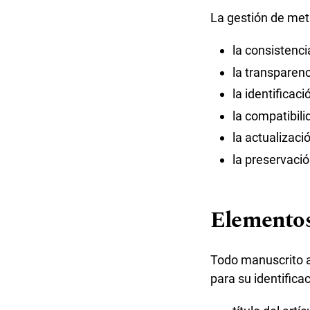
La gestión de me
la consistenc
la transparenc
la identificac
la compatibili
la actualizaci
la preservació
Elementos
Todo manuscrito a
para su identifica