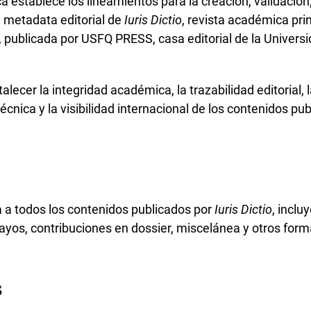
ca establece los lineamientos para la creación, validación
a metadata editorial de
Iuris Dictio
, revista académica prin
, publicada por USFQ PRESS, casa editorial de la Univers
talecer la integridad académica, la trazabilidad editorial, 
técnica y la visibilidad internacional de los contenidos pu
ca a todos los contenidos publicados por
Iuris Dictio
, inclu
ayos, contribuciones en dossier, miscelánea y otros form
s